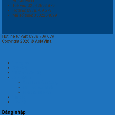
Hồ Chí Minh
Tel/Fax: 0254.3893.879
Hotline: 0938.709.679
Mã số thuế: 3502254099
Hotline tư vấn: 0938 709 679
Copyright 2026 ©
AsiaVIna
Trang chủ
Giới thiệu
Tổ Chức Sự Kiện
Sản phẩm
Âm Thanh Ánh Sáng
Màn led sân khấu
Nhà bạt sự kiện
Tin tức
Liên hệ
Đăng nhập