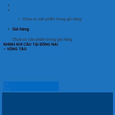
Đăng nhập
Giỏ hàng
Chưa có sản phẩm trong giỏ hàng.
Giỏ hàng
Chưa có sản phẩm trong giỏ hàng.
KHINH KHÍ CẦU TẠI ĐỒNG NAI
– VŨNG TÀU
​ BÁN VÀ CHO THUÊ KINH KHÍ
CẦU TẠI VŨNG TÀU LIÊN HỆ:
0938-709-679 MR.DŨNG
khinh...
04
Th8