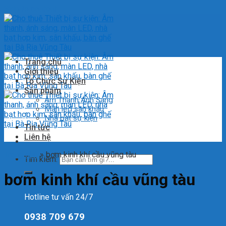
Skip to content
Trang chủ
Giới thiệu
Tổ Chức Sự Kiện
Sản phẩm
Âm Thanh Ánh Sáng
Màn led sân khấu
Nhà bạt sự kiện
Tin tức
Liên hệ
Trang chủ
»
bơm kinh khí cầu vũng tàu
Tìm kiếm:
bơm kinh khí cầu vũng tàu
Hotline tư vấn 24/7
0938 709 679