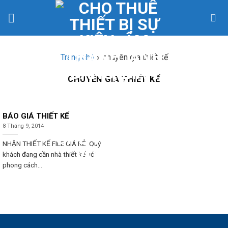
Skip
to
content
Trang chủ
»
chuyên gia thiết kế
CHUYÊN GIA THIẾT KẾ
BÁO GIÁ THIẾT KẾ
8 Tháng 9, 2014
NHẬN THIẾT KẾ FILE GIÁ RẺ Quý
khách đang cần nhà thiết kế với
phong cách...