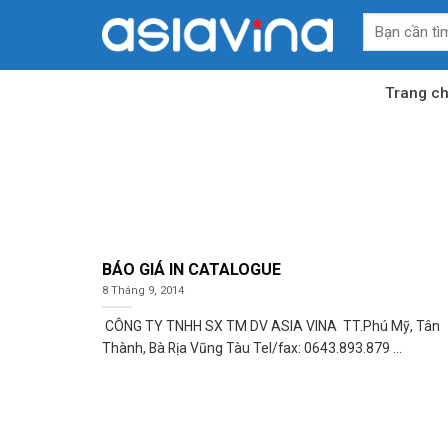
Skip
Tìm
to
kiếm:
content
Trang c
BÁO GIÁ IN CATALOGUE
8 Tháng 9, 2014
​ CÔNG TY TNHH SX TM DV ASIA VINA TT.Phú Mỹ, Tân
Thành, Bà Rịa Vũng Tàu Tel/fax: 0643.893.879 ...