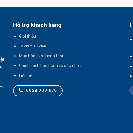
Hỗ trợ khách hàng
T
Giới thiệu
T
ổ chức sự kiện
Mua hàng và thanh toán
iệt
Chính sách bảo hành và sửa chữa
h.
Liên hệ
ến
0938 709 679