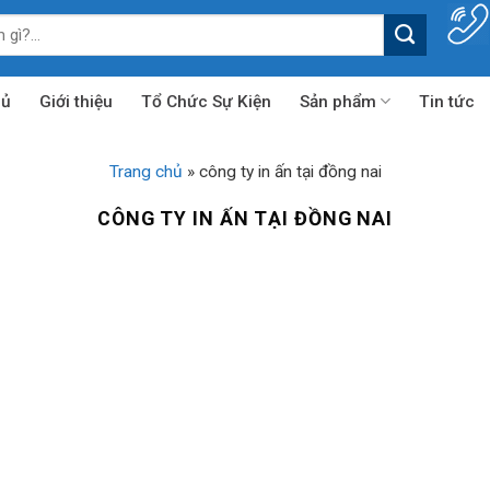
hủ
Giới thiệu
Tổ Chức Sự Kiện
Sản phẩm
Tin tức
Trang chủ
»
công ty in ấn tại đồng nai
CÔNG TY IN ẤN TẠI ĐỒNG NAI