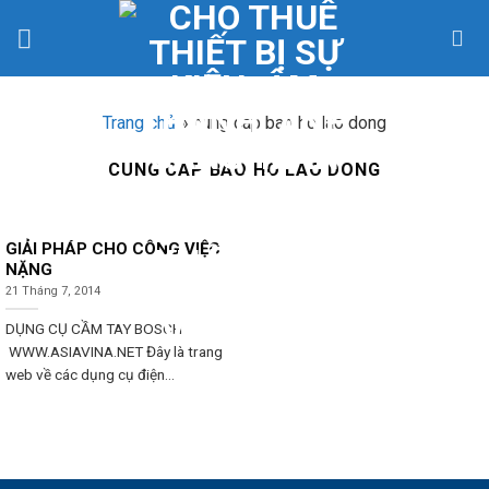
Skip
to
content
Trang chủ
»
cung cap bao ho lao dong
CUNG CAP BAO HO LAO DONG
GIẢI PHÁP CHO CÔNG VIỆC
NẶNG
21 Tháng 7, 2014
DỤNG CỤ CẦM TAY BOSCH
WWW.ASIAVINA.NET Đây là trang
web về các dụng cụ điện...