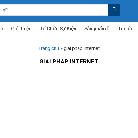
hủ
Giới thiệu
Tổ Chức Sự Kiện
Sản phẩm
Tin tức
Trang chủ
»
giai phap internet
GIAI PHAP INTERNET