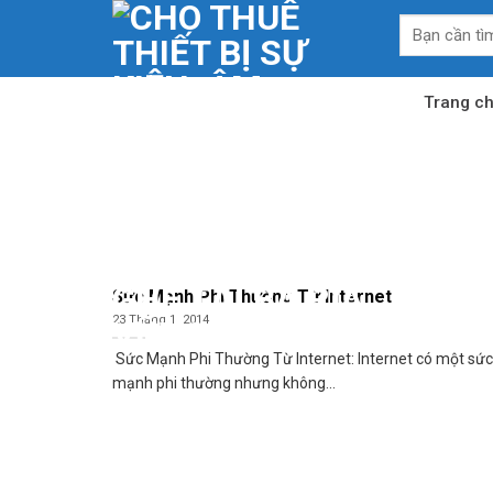
Skip
Tìm
to
kiếm:
content
Trang c
Sức Mạnh Phi Thường Từ Internet
23 Tháng 1, 2014
Sức Mạnh Phi Thường Từ Internet: Internet có một sức
mạnh phi thường nhưng không...