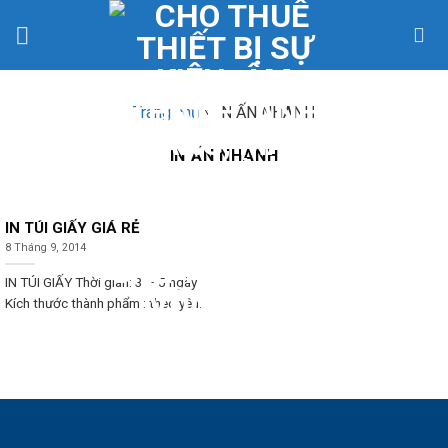
Skip
to
content
Trang chủ
»
IN ẤN NHANH
IN ẤN NHANH
IN TÚI GIẤY GIÁ RẺ
8 Tháng 9, 2014
IN TÚI GIẤY Thời gian: 3 – 5 ngày
Kích thước thành phẩm : theo yêu...