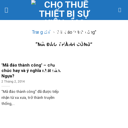
Skip
to
content
Trang chủ
»
"Mã đáo thành công"
“MÃ ĐÁO THÀNH CÔNG”
'Mã đáo thành công' – câu
chúc hay và ý nghĩa nhất năm
Ngựa?
2 Tháng 2, 2014
“Mã đáo thành công” đã được tiếp
nhận từ xa xưa, trở thành truyền
thống,...