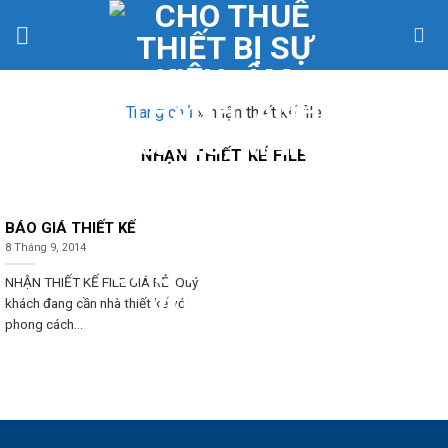
Skip
to
content
Trang chủ
»
nhận thiết kế file
NHẬN THIẾT KẾ FILE
BÁO GIÁ THIẾT KẾ
8 Tháng 9, 2014
NHẬN THIẾT KẾ FILE GIÁ RẺ Quý
khách đang cần nhà thiết kế với
phong cách...