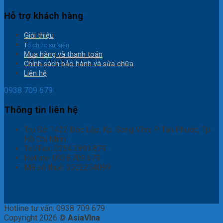
Hỗ trợ khách hàng
Giới thiệu
T
ổ chức sự kiện
Mua hàng và thanh toán
Chính sách bảo hành và sửa chữa
Liên hệ
0938 709 679
Thông tin liên hệ
Trụ Sở: 1422 Độc Lập, Kp. Song Vĩnh, P. Tân Phước, Tp.
Hồ Chí Minh
Tel/Fax: 0254.3893.879
Hotline: 0938.709.679
Mã số thuế: 3502254099
Hotline tư vấn: 0938 709 679
Copyright 2026 ©
AsiaVIna