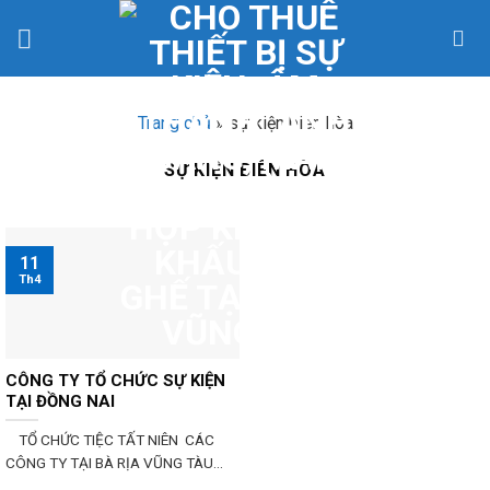
Skip
to
content
Trang chủ
»
sự kiện biên hòa
SỰ KIỆN BIÊN HÒA
11
Th4
CÔNG TY TỔ CHỨC SỰ KIỆN
TẠI ĐỒNG NAI
TỔ CHỨC TIỆC TẤT NIÊN CÁC
CÔNG TY TẠI BÀ RỊA VŨNG TÀU...