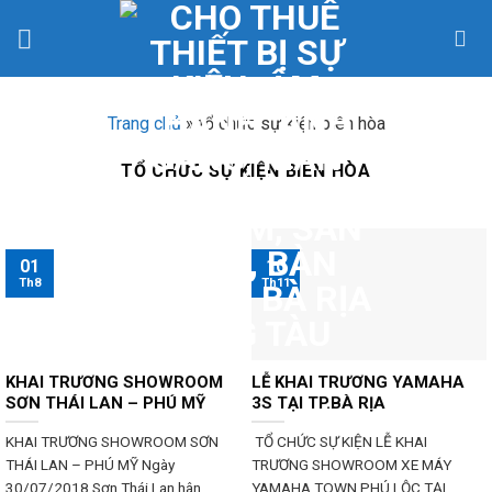
Skip
to
content
Trang chủ
»
tổ chức sự kiện biên hòa
TỔ CHỨC SỰ KIỆN BIÊN HÒA
01
10
Th8
Th11
KHAI TRƯƠNG SHOWROOM
LỄ KHAI TRƯƠNG YAMAHA
SƠN THÁI LAN – PHÚ MỸ
3S TẠI TP.BÀ RỊA
KHAI TRƯƠNG SHOWROOM SƠN
TỔ CHỨC SỰ KIỆN LỄ KHAI
THÁI LAN – PHÚ MỸ Ngày
TRƯƠNG SHOWROOM XE MÁY
30/07/2018 Sơn Thái Lan hân...
YAMAHA TOWN PHÚ LỘC TẠI...