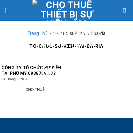
Skip
to
content
Trang chủ
»
to-chuc-su-kien-tai-ba-ria
TO-CHUC-SU-KIEN-TAI-BA-RIA
CÔNG TY TỔ CHỨC SỰ KIỆN
TẠI PHÚ MỸ 0938709.679
23 Tháng 8, 2014
CHO THUÊ...