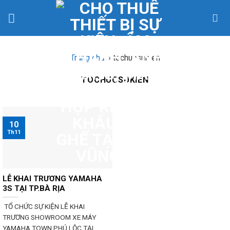
Skip
to
content
Trang chủ
»
tochucsukien
TOCHUCSUKIEN
10
Th11
LỄ KHAI TRƯƠNG YAMAHA
3S TẠI TP.BÀ RỊA
TỔ CHỨC SỰ KIỆN LỄ KHAI
TRƯƠNG SHOWROOM XE MÁY
YAMAHA TOWN PHÚ LỘC TẠI...