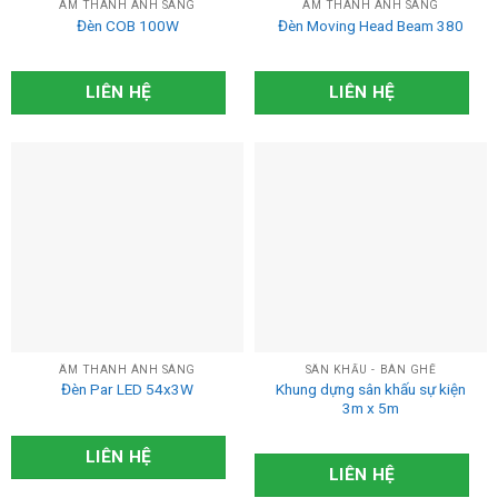
ÂM THANH ÁNH SÁNG
ÂM THANH ÁNH SÁNG
Đèn COB 100W
Đèn Moving Head Beam 380
LIÊN HỆ
LIÊN HỆ
ÂM THANH ÁNH SÁNG
SÂN KHẤU - BÀN GHẾ
Khung dựng sân khấu sự kiện
Đèn Par LED 54x3W
3m x 5m
LIÊN HỆ
LIÊN HỆ