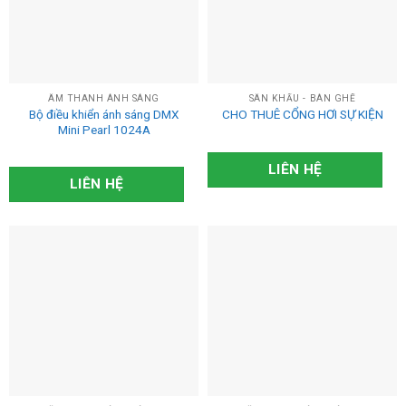
Danh mục sản phẩm
CỔNG HƠI SỰ KIỆN
(0)
ÂM THANH ÁNH SÁNG
SÂN KHẤU - BÀN GHẾ
Âm Thanh Ánh Sáng
(10)
Bộ điều khiển ánh sáng DMX
CHO THUÊ CỔNG HƠI SỰ KIỆN
Mini Pearl 1024A
Màn led sân khấu
(10)
LIÊN HỆ
Nhà bạt sự kiện
(8)
LIÊN HỆ
Sân Khấu - Bàn Ghế
(11)