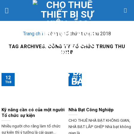
Skip
to
content
Trang chủ
»
công ty tổ chức trung thu 2018
TAG ARCHIVES:
CÔNG TY TỔ CHỨC TRUNG THU
2018
12
02
Th8
Th8
Kỹ năng cần có của một người
Nhà Bạt Công Nghiệp
Tổ chức sự kiện
CHO THUÊ NHÀ BẠT KHÔNG GIAN,
Nhiều người cho rằng làm tổ chức
NHÀ BẠT LẮP GHÉP Nhà bạt không
sự kiện thì ý tưởng là cái quan...
gian là...