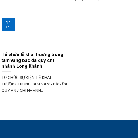
11
Th5
Tổ chức lễ khai trương trung
tâm vàng bạc đá quý chi
nhánh Long Khánh
TỔ CHỨC SỰ KIỆN LỄ KHAI
TRƯƠNGTRUNG TÂM VÀNG BẠC ĐÁ
QUÝ PNJ CHI NHÁNH...