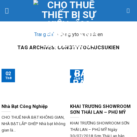
Skip
to
content
Trang chủ
»
Congtytochucsukien
TAG ARCHIVES:
CONGTYTOCHUCSUKIEN
02
01
Th8
Th8
Nhà Bạt Công Nghiệp
KHAI TRƯƠNG SHOWROOM
SƠN THÁI LAN – PHÚ MỸ
CHO THUÊ NHÀ BẠT KHÔNG GIAN,
KHAI TRƯƠNG SHOWROOM SƠN
NHÀ BẠT LẮP GHÉP Nhà bạt không
THÁI LAN – PHÚ MỸ Ngày
gian là...
30/07/2018 Sơn Thái Lan hân...