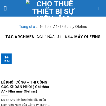
Skip
to
content
Trang chủ
»
Gói thầu A1- Nhà máy Olefins
TAG ARCHIVES:
GÓI THẦU A1- NHÀ MÁY OLEFINS
14
Th12
LỄ KHỞI CÔNG – THI CÔNG
CỌC KHOAN NHỒI ( Gói thầu
A1- Nhà máy Olefins)
Dự án Khu liên hợp hóa dầu miền
Nam Việt Nam của Công ty TNHH...