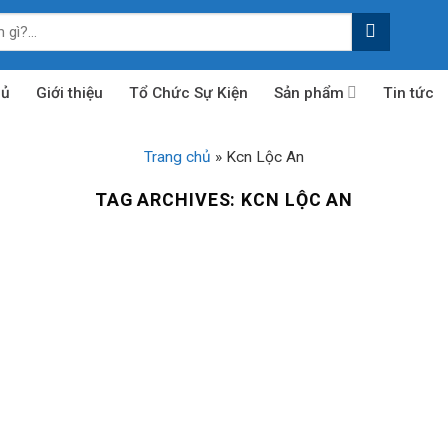
hủ
Giới thiệu
Tổ Chức Sự Kiện
Sản phẩm
Tin tức
Trang chủ
»
Kcn Lộc An
TAG ARCHIVES:
KCN LỘC AN