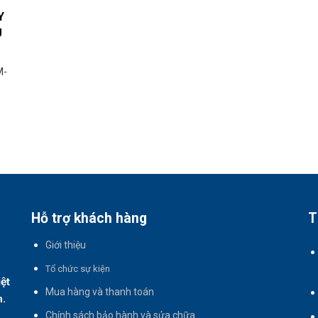
Y
g
M-
Hỗ trợ khách hàng
T
Giới thiệu
T
ổ chức sự kiện
iệt
Mua hàng và thanh toán
h.
Chính sách bảo hành và sửa chữa