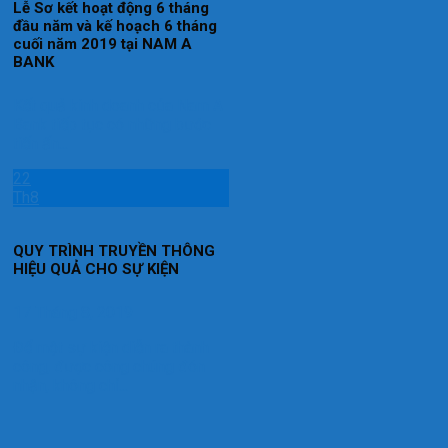
Lễ Sơ kết hoạt động 6 tháng
đầu năm và kế hoạch 6 tháng
cuối năm 2019 tại NAM A
BANK
Kết quả kinh doanh của Nam A
Bank tiếp tục có những bước
tiến ấn...
22
Th8
QUY TRÌNH TRUYỀN THÔNG
HIỆU QUẢ CHO SỰ KIỆN
17 Tháng 8, 2019
Để một sự kiện diễn ra thành
công, được công chúng đón
nhận, không chỉ...