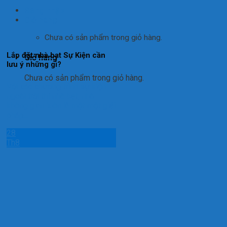
Đăng nhập
Giỏ hàng
Chưa có sản phẩm trong giỏ hàng.
Lắp đặt nhà bạt Sự Kiện cần
Giỏ hàng
lưu ý những gì?
Chưa có sản phẩm trong giỏ hàng.
Với các chương trình sự kiện
ngoài trời thì nhà bạt, nhà
không gian luôn là một một giải
pháp...
28
Th8