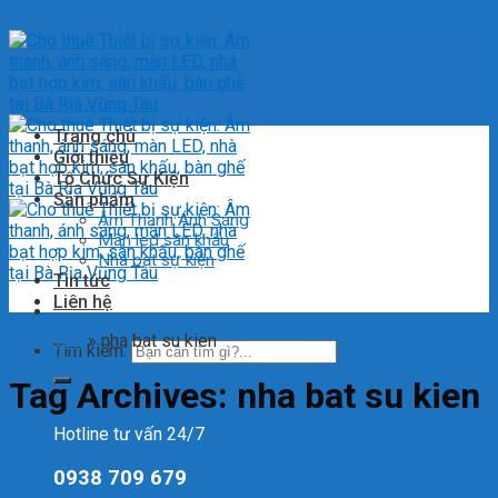
Skip to content
Trang chủ
Giới thiệu
Tổ Chức Sự Kiện
Sản phẩm
Âm Thanh Ánh Sáng
Màn led sân khấu
Nhà bạt sự kiện
Tin tức
Liên hệ
Trang chủ
»
nha bat su kien
Tìm kiếm:
Tag Archives:
nha bat su kien
Hotline tư vấn 24/7
0938 709 679