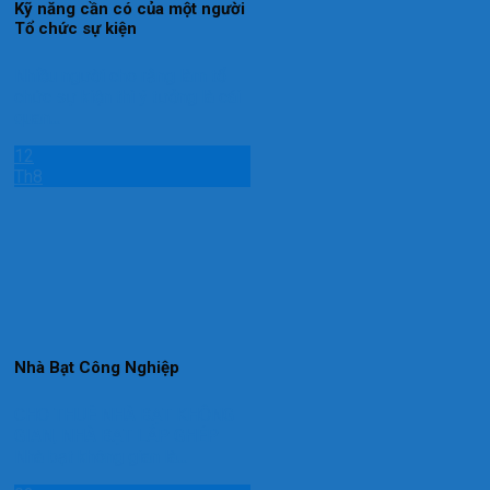
Kỹ năng cần có của một người
Tổ chức sự kiện
Nhiều người cho rằng làm tổ
chức sự kiện thì ý tưởng là cái
quan...
12
Th8
Nhà Bạt Công Nghiệp
CHO THUÊ NHÀ BẠT KHÔNG
GIAN, NHÀ BẠT LẮP GHÉP
Nhà bạt không gian là...