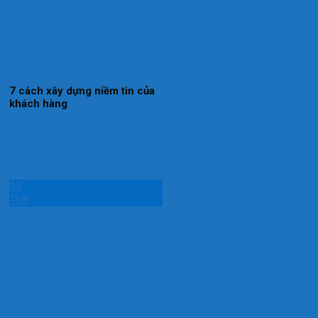
7 cách xây dựng niềm tin của
khách hàng
Muốn khách hàng tìm đến bạn,
trước hết bạn phải làm cho họ
tin tưởng...
15
Th8