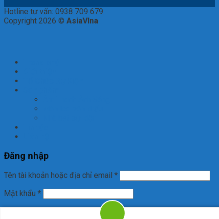
Hotline tư vấn: 0938 709 679
Copyright 2026 ©
AsiaVIna
Trang chủ
Giới thiệu
Tổ Chức Sự Kiện
Sản phẩm
Âm Thanh Ánh Sáng
Màn led sân khấu
Nhà bạt sự kiện
Tin tức
Liên hệ
Đăng nhập
Tên tài khoản hoặc địa chỉ email
*
Mật khẩu
*
Ghi nhớ mật khẩu
Đăng nhập