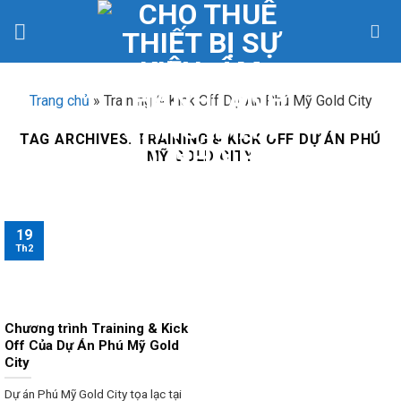
Skip
to
content
Trang chủ
»
Training & Kick Off Dự Án Phú Mỹ Gold City
TAG ARCHIVES:
TRAINING & KICK OFF DỰ ÁN PHÚ
MỸ GOLD CITY
19
Th2
Chương trình Training & Kick
Off Của Dự Án Phú Mỹ Gold
City
Dự án Phú Mỹ Gold City tọa lạc tại