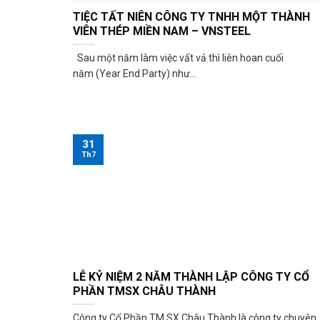
TIỆC TẤT NIÊN CÔNG TY TNHH MỘT THÀNH
VIÊN THÉP MIỀN NAM – VNSTEEL
Sau một năm làm việc vất vả thì liên hoan cuối
năm (Year End Party) như...
31
Th7
LỄ KỶ NIỆM 2 NĂM THÀNH LẬP CÔNG TY CỔ
PHẦN TMSX CHÂU THÀNH
Công ty Cổ Phần TM SX Châu Thành là công ty chuyên