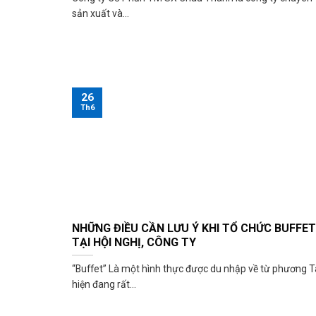
sản xuất và...
26
Th6
NHỮNG ĐIỀU CẦN LƯU Ý KHI TỔ CHỨC BUFFET
TẠI HỘI NGHỊ, CÔNG TY
“Buffet” Là một hình thực được du nhập về từ phương T
hiện đang rất...