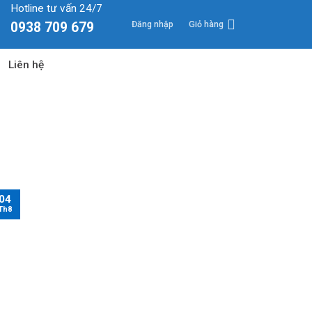
Hotline tư vấn 24/7
Đăng nhập
Giỏ hàng
0938 709 679
Liên hệ
04
Th8