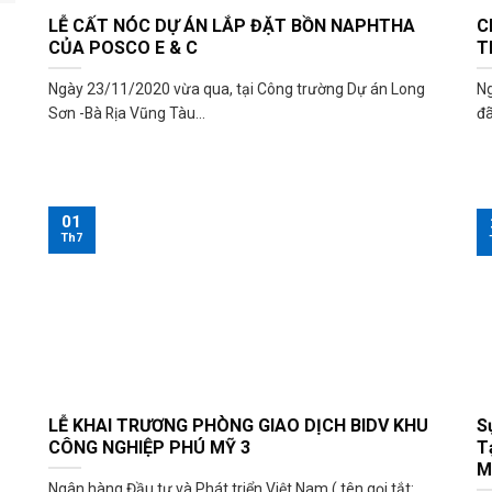
LỄ CẤT NÓC DỰ ÁN LẮP ĐẶT BỒN NAPHTHA
C
CỦA POSCO E & C
T
Ngày 23/11/2020 vừa qua, tại Công trường Dự án Long
N
Sơn -Bà Rịa Vũng Tàu...
đã
01
Th7
LỄ KHAI TRƯƠNG PHÒNG GIAO DỊCH BIDV KHU
S
CÔNG NGHIỆP PHÚ MỸ 3
T
M
Ngân hàng Đầu tư và Phát triển Việt Nam ( tên gọi tắt: