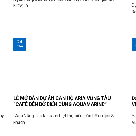
Dự
BIDV) là...
Re
24
Th6
LỄ MỞ BÁN DỰ ÁN CĂN HỘ ARIA VŨNG TÀU
Đ
“CAFÉ BÊN BỜ BIỂN CÙNG AQUAMARINE”
V
ây
Aria Vũng Tàu là dự án biệt thự biển, căn hộ du lịch &
Sá
khách...
VI,