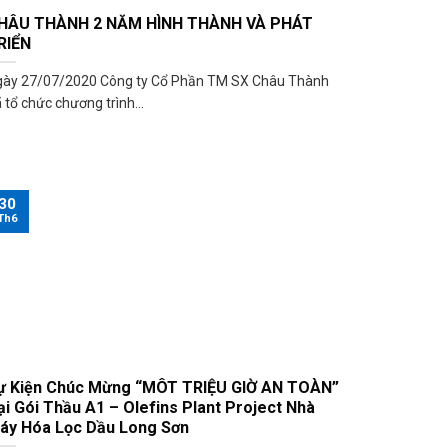
HÂU THÀNH 2 NĂM HÌNH THÀNH VÀ PHÁT
RIỂN
gày 27/07/2020 Công ty Cổ Phần TM SX Châu Thành
 tổ chức chương trình...
30
Th6
ự Kiện Chúc Mừng “MÔT TRIỆU GIỜ AN TOÀN”
ại Gói Thầu A1 – Olefins Plant Project Nhà
áy Hóa Lọc Dầu Long Sơn