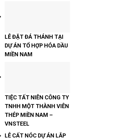
LỄ ĐẶT ĐÁ THÁNH TẠI
DỰ ÁN TỔ HỢP HÓA DẦU
MIỀN NAM
TIỆC TẤT NIÊN CÔNG TY
TNHH MỘT THÀNH VIÊN
THÉP MIỀN NAM –
VNSTEEL
LỄ CẤT NÓC DỰ ÁN LẮP