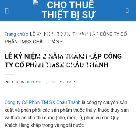
Skip
to
content
Trang chủ
»
LỄ KỶ NIỆM 2 NĂM THÀNH LẬP CÔNG TY CỔ
PHẦN TMSX CHÂU THÀNH
LỄ KỶ NIỆM 2 NĂM THÀNH LẬP CÔNG
TY CỔ PHẦN TMSX CHÂU THÀNH
POSTED ON
31 THÁNG 7, 2020
BY
ADMIN
Công ty Cổ Phần TM SX Châu Thành
là công ty chuyên sản
xuất và phân phối các sản phẩm thuốc thú y, thuốc thủy sản
và thức ăn cho thú cưng (chó, mèo,…), phục vụ cho Quý
Khách Hàng khắp trong và ngoài nước.