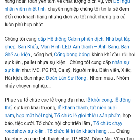
hàng hoàn toàn yên tâm về chất lượng dịch vụ, với
Đội ngũ
nhân viên nhiệt tình
, chuyên nghiệp chúng tôi tin là sẽ đem
đến cho khách hàng những dịch vụ tốt nhất nhưng giá cả
luôn phù hợp nhất.
Chúng tôi cung
cấp Hệ thống Cabin phiên dịch
,
Nhà bạt lắp
ghép
,
Sân Khấu
,
Màn Hình LED
,
Âm thanh – Ánh Sáng
,
Bàn
Ghế sự kiện
, cổng hơi,
Cổng bong bóng
, khinh khí cầu, rối hơi
sự kiện , pallet nhựa sự kiện… Chúng tôi cung cấp
nhân sự
sự kiện
như: MC, PG PB, Ca sỹ, Người mẫu, Diễn viên, Xiếc,
Hài kịch, Ban nhạc,
Đoàn Lân Sư Rồng
, Nhóm múa , Nhóm
nhảy chuyên nghiệp….
Phục vụ tổ chức các lễ trọng đại như:
lễ khởi công
,
lễ động
thổ
, sự kiện khai trương,
lễ khánh thành
,
tất niên cuối
năm
,
họp mặt hội nghị
,
Tổ chức lễ giới thiệu sản phẩm
, họp
báo, tiệc cưới, Tổ chức hội chợ triển lãm ,
Tổ chức chạy
roadshow sự kiện
,
Tổ chức lễ tri ân khách hàng
, ….. Chúng
tôi phục vụ các tỉnh thành như: TP HCM, Đồng Nai, Vũng Tàu,