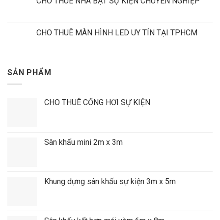
CHO THUÊ NHÀ BẠT SỰ KIỆN CHUYÊN NGHIỆP
CHO THUÊ MÀN HÌNH LED UY TÍN TẠI TPHCM
SẢN PHẨM
CHO THUÊ CỔNG HƠI SỰ KIỆN
Sân khấu mini 2m x 3m
Khung dựng sân khấu sự kiện 3m x 5m