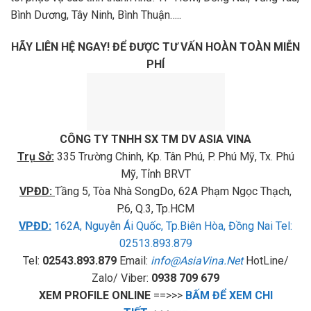
Bình Dương, Tây Ninh, Bình Thuận…..
HÃY LIÊN HỆ NGAY!
ĐỂ ĐƯỢC TƯ VẤN HOÀN TOÀN MIỄN
PHÍ
CÔNG TY TNHH SX TM DV ASIA VINA
Trụ Sở:
335 Trường Chinh, Kp. Tân Phú, P. Phú Mỹ, Tx. Phú
Mỹ, Tỉnh BRVT
VPĐD:
Tầng 5, Tòa Nhà SongDo, 62A Phạm Ngọc Thạch,
P.6, Q.3, Tp.HCM
VPĐD
:
162A, Nguyễn Ái Quốc, Tp.Biên Hòa, Đồng Nai Tel:
02513.893.879
Tel:
02543.893.879
Email:
info@AsiaVina.Net
HotLine/
Zalo/ Viber:
0938 709 679
XEM PROFILE ONLINE
==>>>
BẤM ĐỂ XEM CHI