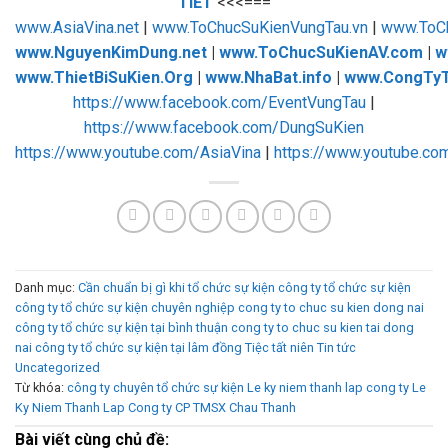
TIẾT
<<<===
www.AsiaVina.net
|
www.ToChucSuKienVungTau.vn
|
www.ToC
www.NguyenKimDung.net
|
www.ToChucSuKienAV.com
|
w
www.ThietBiSuKien.Org
|
www.NhaBat.info
|
www.CongTyT
https://www.facebook.com/EventVungTau
|
https://www.facebook.com/DungSuKien
https://www.youtube.com/AsiaVina
|
https://www.youtube.co
Danh mục:
Cần chuẩn bị gì khi tổ chức sự kiện
công ty tổ chức sự kiện
công ty tổ chức sự kiện chuyên nghiệp
cong ty to chuc su kien dong nai
công ty tổ chức sự kiện tại bình thuận
cong ty to chuc su kien tai dong
nai
công ty tổ chức sự kiện tại lâm đồng
Tiệc tất niên
Tin tức
Uncategorized
Từ khóa:
công ty chuyên tổ chức sự kiện
Le ky niem thanh lap cong ty
Le
Ky Niem Thanh Lap Cong ty CP TMSX Chau Thanh
Bài viết cùng chủ đề: