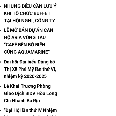
NHỮNG ĐIỀU CẦN LƯU Ý
KHI TỔ CHỨC BUFFET
TẠI HỘI NGHỊ, CÔNG TY
LỄ MỞ BÁN DỰ ÁN CĂN
HỘ ARIA VŨNG TÀU
“CAFÉ BÊN BỜ BIỂN
CÙNG AQUAMARINE”
Đại hội Đại biểu Đảng bộ
Thị Xã Phú Mỹ lần thứ VI,
nhiệm kỳ 2020-2025
Lễ Khai Trương Phòng
Giao Dịch BIDV Hòa Long
Chi Nhánh Bà Rịa
"Đại Hội lần thứ IV Nhiệm