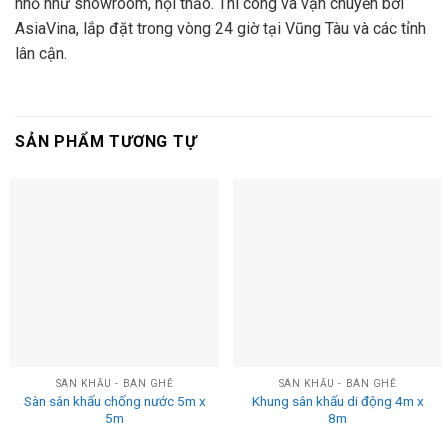
nhỏ như showroom, hội thảo. Thi công và vận chuyển bởi
AsiaVina, lắp đặt trong vòng 24 giờ tại Vũng Tàu và các tỉnh
lân cận.
SẢN PHẨM TƯƠNG TỰ
SÂN KHẤU - BÀN GHẾ
SÂN KHẤU - BÀN GHẾ
Sàn sân khấu chống nước 5m x
Khung sân khấu di động 4m x
5m
8m