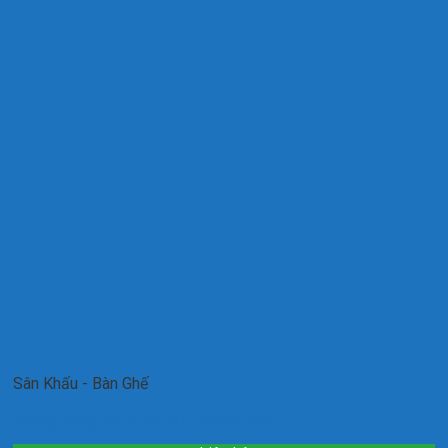
Sân Khấu - Bàn Ghế
Khung dựng sân khấu sự kiện 3m x 5m