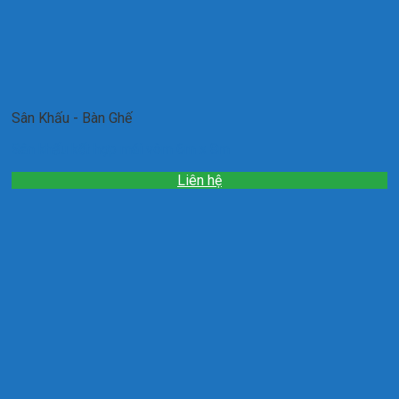
Sân Khấu - Bàn Ghế
Sân khấu kết hợp mái vòm 6m x 8m
Liên hệ