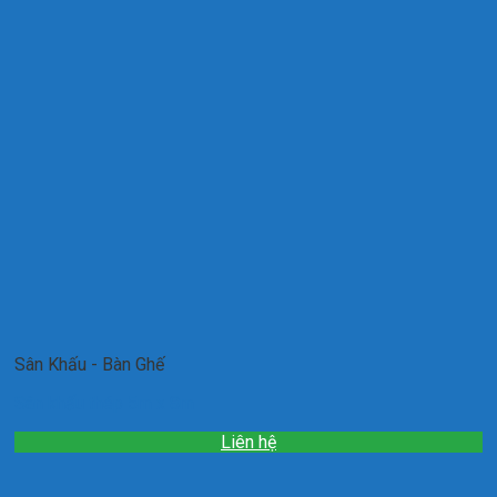
Sân Khấu - Bàn Ghế
Sân khấu thép 5m x 8m
Liên hệ