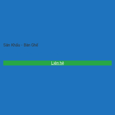
Sân Khấu - Bàn Ghế
CHO THUÊ CỔNG HƠI SỰ KIỆN
Liên hệ