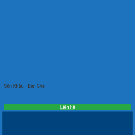
Sân Khấu - Bàn Ghế
Sân khấu khung thép mạ kẽm 8m x 12m
Liên hệ