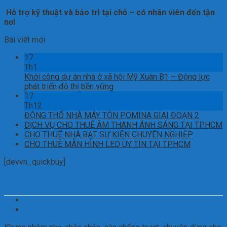
Hỗ trợ kỹ thuật và bảo trì tại chỗ – có nhân viên đến tận
nơi
Bài viết mới
17
Th1
Khởi công dự án nhà ở xã hội Mỹ Xuân B1 – Động lực
phát triển đô thị bền vững
17
Th12
ĐỘNG THỔ NHÀ MÁY TÔN POMINA GIAI ĐOẠN 2
DỊCH VỤ CHO THUÊ ÂM THANH ÁNH SÁNG TẠI TPHCM
CHO THUÊ NHÀ BẠT SỰ KIỆN CHUYÊN NGHIỆP
CHO THUÊ MÀN HÌNH LED UY TÍN TẠI TPHCM
[devvn_quickbuy]
Mô tả
Đánh giá (0)