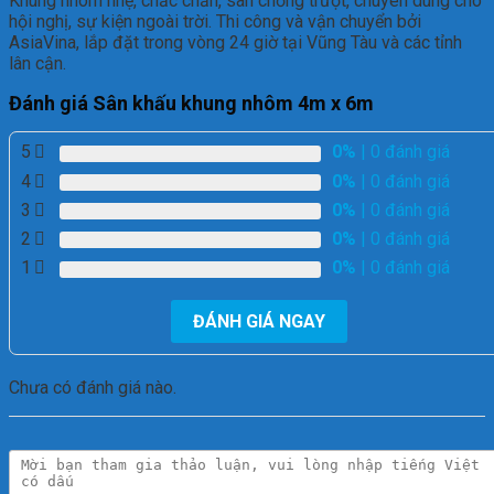
Khung nhôm nhẹ, chắc chắn, sàn chống trượt, chuyên dùng cho
hội nghị, sự kiện ngoài trời. Thi công và vận chuyển bởi
AsiaVina, lắp đặt trong vòng 24 giờ tại Vũng Tàu và các tỉnh
lân cận.
Đánh giá Sân khấu khung nhôm 4m x 6m
5
0%
| 0 đánh giá
4
0%
| 0 đánh giá
3
0%
| 0 đánh giá
2
0%
| 0 đánh giá
1
0%
| 0 đánh giá
ĐÁNH GIÁ NGAY
Chưa có đánh giá nào.