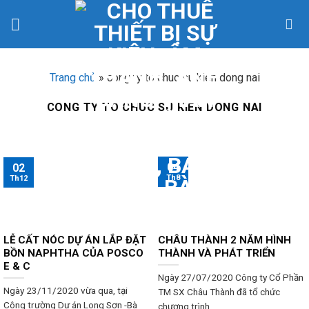
Skip
to
content
Trang chủ
»
cong ty to chuc su kien dong nai
CONG TY TO CHUC SU KIEN DONG NAI
04
02
Th8
Th12
LỄ CẤT NÓC DỰ ÁN LẮP ĐẶT
CHÂU THÀNH 2 NĂM HÌNH
BỒN NAPHTHA CỦA POSCO
THÀNH VÀ PHÁT TRIỂN
E & C
Ngày 27/07/2020 Công ty Cổ Phần
Ngày 23/11/2020 vừa qua, tại
TM SX Châu Thành đã tổ chức
Công trường Dự án Long Sơn -Bà
chương trình...