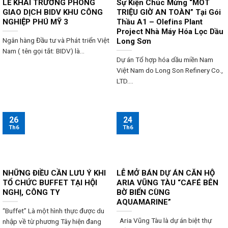
LỄ KHAI TRƯƠNG PHÒNG
Sự Kiện Chúc Mừng “MÔT
GIAO DỊCH BIDV KHU CÔNG
TRIỆU GIỜ AN TOÀN” Tại Gói
NGHIỆP PHÚ MỸ 3
Thầu A1 – Olefins Plant
Project Nhà Máy Hóa Lọc Dầu
Ngân hàng Đầu tư và Phát triển Việt
Long Sơn
Nam ( tên gọi tắt: BIDV) là...
Dự án Tổ hợp hóa dầu miền Nam
Việt Nam do Long Son Refinery Co.,
LTD....
24
26
Th6
Th6
NHỮNG ĐIỀU CẦN LƯU Ý KHI
LỄ MỞ BÁN DỰ ÁN CĂN HỘ
TỔ CHỨC BUFFET TẠI HỘI
ARIA VŨNG TÀU “CAFÉ BÊN
NGHỊ, CÔNG TY
BỜ BIỂN CÙNG
AQUAMARINE”
“Buffet” Là một hình thực được du
Aria Vũng Tàu là dự án biệt thự
nhập về từ phương Tây hiện đang