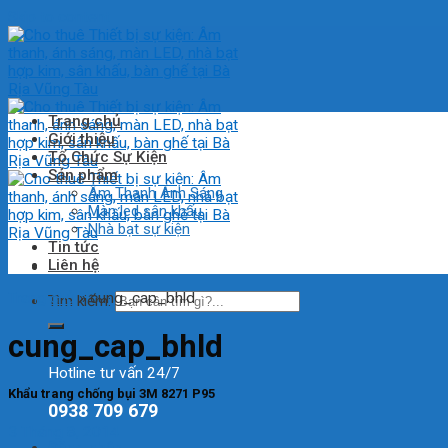
Skip to content
Trang chủ
Giới thiệu
Tổ Chức Sự Kiện
Sản phẩm
Âm Thanh Ánh Sáng
Màn led sân khấu
Nhà bạt sự kiện
Tin tức
Liên hệ
Trang chủ
»
cung_cap_bhld
Tìm kiếm:
cung_cap_bhld
Hotline tư vấn 24/7
Khẩu trang chống bụi 3M 8271 P95
0938 709 679
3 Tháng 8, 2014
Đăng nhập