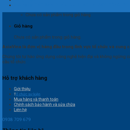
​ XEM THÊM CÁC SẢN PHẨM 3M KHÁC TẠI ĐÂY CÔNG TY...
Giỏ hàng
Chưa có sản phẩm trong giỏ hàng.
Giỏ hàng
Chưa có sản phẩm trong giỏ hàng.
AsiaVina là đơn vị hàng đầu trong lĩnh vực tổ chức và cung cấ
Chúng tôi tự hào ứng dụng công nghệ hiện đại và không ngừng cả
cầu tổ chức.
Hỗ trợ khách hàng
Giới thiệu
T
ổ chức sự kiện
Mua hàng và thanh toán
Chính sách bảo hành và sửa chữa
Liên hệ
0938 709 679