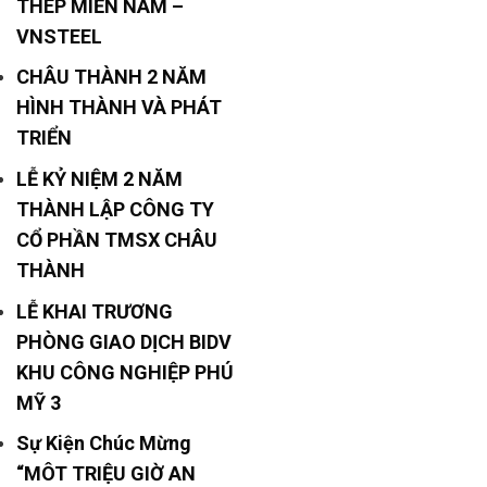
THÉP MIỀN NAM –
VNSTEEL
CHÂU THÀNH 2 NĂM
HÌNH THÀNH VÀ PHÁT
TRIỂN
LỄ KỶ NIỆM 2 NĂM
THÀNH LẬP CÔNG TY
CỔ PHẦN TMSX CHÂU
THÀNH
LỄ KHAI TRƯƠNG
PHÒNG GIAO DỊCH BIDV
KHU CÔNG NGHIỆP PHÚ
MỸ 3
Sự Kiện Chúc Mừng
“MÔT TRIỆU GIỜ AN