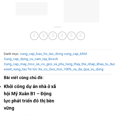
Danh mục:
cung_cap_bao_ho_lao_dong
cung_cap_bhld
Cung_cap_dung_cu_cam_tay_Bosch
Cung_cap_may_moc_xe_co_gioi_va_phu_tung_thay_the_nhap_khau_tu_du
event_vung_tau
Tin tức
Xe_co_Gioi_moi_100%_va_da_qua_su_dung
Bài viết cùng chủ đề:
Khởi công dự án nhà ở xã
hội Mỹ Xuân B1 – Động
lực phát triển đô thị bền
vững