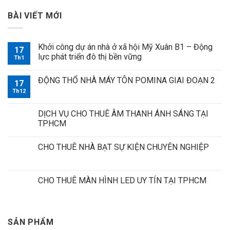
BÀI VIẾT MỚI
Khởi công dự án nhà ở xã hội Mỹ Xuân B1 – Động
17
lực phát triển đô thị bền vững
Th1
ĐỘNG THỔ NHÀ MÁY TÔN POMINA GIAI ĐOẠN 2
17
Th12
DỊCH VỤ CHO THUÊ ÂM THANH ÁNH SÁNG TẠI
TPHCM
CHO THUÊ NHÀ BẠT SỰ KIỆN CHUYÊN NGHIỆP
CHO THUÊ MÀN HÌNH LED UY TÍN TẠI TPHCM
SẢN PHẨM