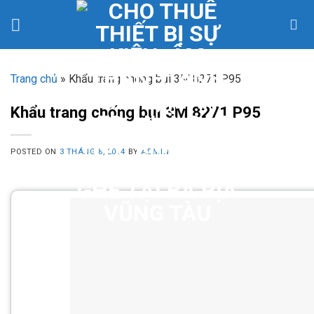
Skip
to
content
Trang chủ
»
Khẩu trang chống bụi 3M 8271 P95
Khẩu trang chống bụi 3M 8271 P95
POSTED ON
3 THÁNG 8, 2014
BY
ADMIN