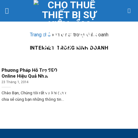
Skip
to
content
Trang chủ
»
Internet trong kinh doanh
INTERNET TRONG KINH DOANH
Phương Pháp Hỗ Trợ SEO
Online Hiệu Quả Nhất
23 Tháng 1, 2014
Chào Bạn, Chúng tôi rất vui khi được
chia sẻ cùng bạn những thông tin...