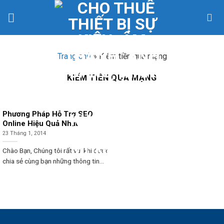
Skip
to
content
Trang chủ
»
Kiếm tiền qua mạng
KIẾM TIỀN QUA MẠNG
Phương Pháp Hỗ Trợ SEO
Online Hiệu Quả Nhất
23 Tháng 1, 2014
Chào Bạn, Chúng tôi rất vui khi được
chia sẻ cùng bạn những thông tin...