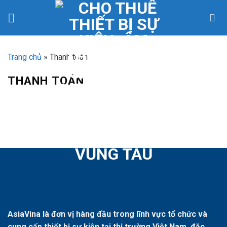
Skip
to
content
Trang chủ
»
Thanh toán
THANH TOÁN
AsiaVina là đơn vị hàng đầu trong lĩnh vực tổ chức và
cung cấp thiết bị sự kiện tại thị trường Việt Nam, đặc