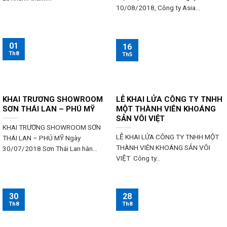
10/08/2018, Công ty Asia...
01
16
Th8
Th5
KHAI TRƯƠNG SHOWROOM
LỄ KHAI LỬA CÔNG TY TNHH
SƠN THÁI LAN – PHÚ MỸ
MỘT THÀNH VIÊN KHOÁNG
SẢN VÔI VIỆT
KHAI TRƯƠNG SHOWROOM SƠN
LỄ KHAI LỬA CÔNG TY TNHH MỘT
THÁI LAN – PHÚ MỸ Ngày
THÀNH VIÊN KHOÁNG SẢN VÔI
30/07/2018 Sơn Thái Lan hân...
VIỆT Công ty...
30
28
Th8
Th8