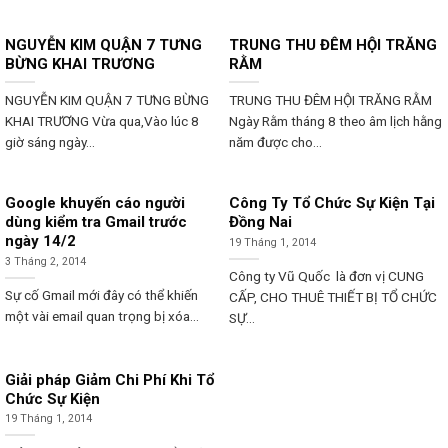
NGUYỄN KIM QUẬN 7 TƯNG
TRUNG THU ĐÊM HỘI TRĂNG
BỪNG KHAI TRƯƠNG
RẰM
NGUYỄN KIM QUẬN 7 TƯNG BỪNG
TRUNG THU ĐÊM HỘI TRĂNG RẰM
KHAI TRƯƠNG Vừa qua,Vào lúc 8
Ngày Rằm tháng 8 theo âm lịch hằng
giờ sáng ngày...
năm được cho...
Google khuyến cáo người
Công Ty Tổ Chức Sự Kiện Tại
dùng kiểm tra Gmail trước
Đồng Nai
ngày 14/2
19 Tháng 1, 2014
3 Tháng 2, 2014
Công ty Vũ Quốc là đơn vị CUNG
Sự cố Gmail mới đây có thể khiến
CẤP, CHO THUÊ THIẾT BỊ TỔ CHỨC
một vài email quan trọng bị xóa...
SỰ...
Giải pháp Giảm Chi Phí Khi Tổ
Chức Sự Kiện
19 Tháng 1, 2014