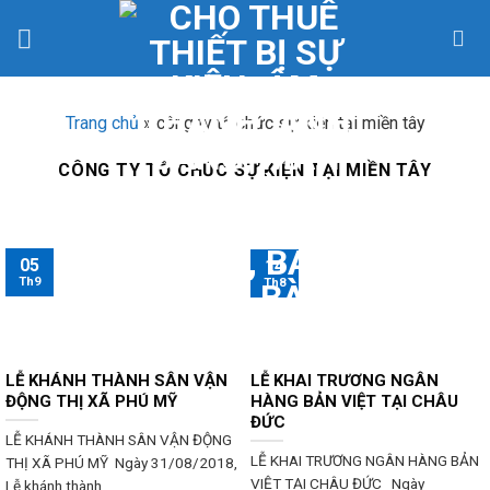
Skip
to
content
Trang chủ
»
công ty tổ chức sự kiện tại miền tây
CÔNG TY TỔ CHỨC SỰ KIỆN TẠI MIỀN TÂY
05
14
Th9
Th8
LỄ KHÁNH THÀNH SÂN VẬN
LỄ KHAI TRƯƠNG NGÂN
ĐỘNG THỊ XÃ PHÚ MỸ
HÀNG BẢN VIỆT TẠI CHÂU
ĐỨC
LỄ KHÁNH THÀNH SÂN VẬN ĐỘNG
LỄ KHAI TRƯƠNG NGÂN HÀNG BẢN
THỊ XÃ PHÚ MỸ Ngày 31/08/2018,
VIỆT TẠI CHÂU ĐỨC Ngày
Lễ khánh thành...