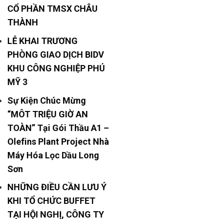
CỔ PHẦN TMSX CHÂU
THÀNH
LỄ KHAI TRƯƠNG
PHÒNG GIAO DỊCH BIDV
KHU CÔNG NGHIỆP PHÚ
MỸ 3
Sự Kiện Chúc Mừng
“MÔT TRIỆU GIỜ AN
TOÀN” Tại Gói Thầu A1 –
Olefins Plant Project Nhà
Máy Hóa Lọc Dầu Long
Sơn
NHỮNG ĐIỀU CẦN LƯU Ý
KHI TỔ CHỨC BUFFET
TẠI HỘI NGHỊ, CÔNG TY