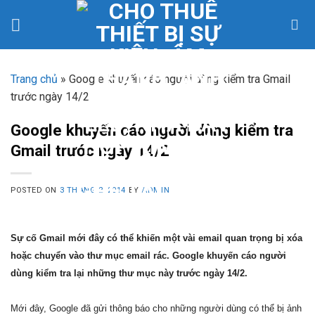
Skip
to
content
Trang chủ
»
Google khuyến cáo người dùng kiểm tra Gmail
trước ngày 14/2
Google khuyến cáo người dùng kiểm tra
Gmail trước ngày 14/2
POSTED ON
3 THÁNG 2, 2014
BY
ADMIN
Sự cố Gmail mới đây có thể khiến một vài email quan trọng bị xóa
hoặc chuyển vào thư mục email rác. Google khuyến cáo người
dùng kiểm tra lại những thư mục này trước ngày 14/2.
Mới đây, Google đã gửi thông báo cho những người dùng có thể bị ảnh