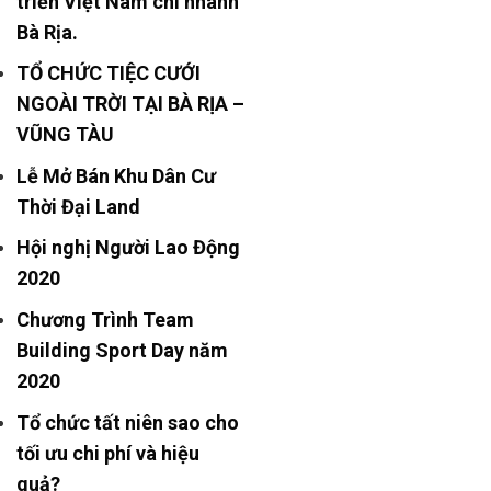
triển Việt Nam chi nhánh
Bà Rịa.
TỔ CHỨC TIỆC CƯỚI
NGOÀI TRỜI TẠI BÀ RỊA –
VŨNG TÀU
Lễ Mở Bán Khu Dân Cư
Thời Đại Land
Hội nghị Người Lao Động
2020
Chương Trình Team
Building Sport Day năm
2020
Tổ chức tất niên sao cho
tối ưu chi phí và hiệu
quả?