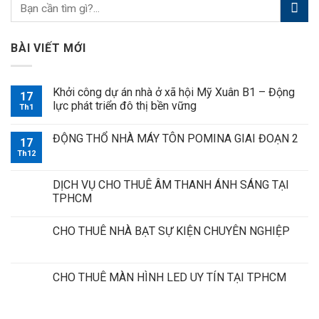
BÀI VIẾT MỚI
Khởi công dự án nhà ở xã hội Mỹ Xuân B1 – Động
17
lực phát triển đô thị bền vững
Th1
ĐỘNG THỔ NHÀ MÁY TÔN POMINA GIAI ĐOẠN 2
17
Th12
DỊCH VỤ CHO THUÊ ÂM THANH ÁNH SÁNG TẠI
TPHCM
CHO THUÊ NHÀ BẠT SỰ KIỆN CHUYÊN NGHIỆP
CHO THUÊ MÀN HÌNH LED UY TÍN TẠI TPHCM