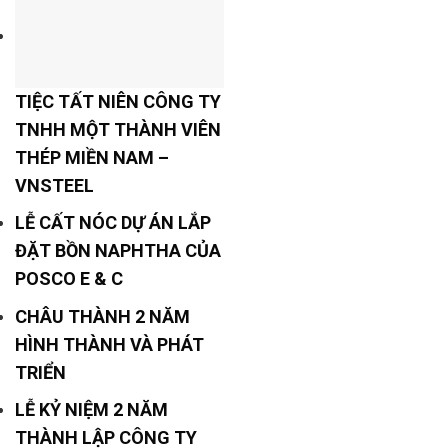
TIỆC TẤT NIÊN CÔNG TY
TNHH MỘT THÀNH VIÊN
THÉP MIỀN NAM –
VNSTEEL
LỄ CẤT NÓC DỰ ÁN LẮP
ĐẶT BỒN NAPHTHA CỦA
POSCO E & C
CHÂU THÀNH 2 NĂM
HÌNH THÀNH VÀ PHÁT
TRIỂN
LỄ KỶ NIỆM 2 NĂM
THÀNH LẬP CÔNG TY