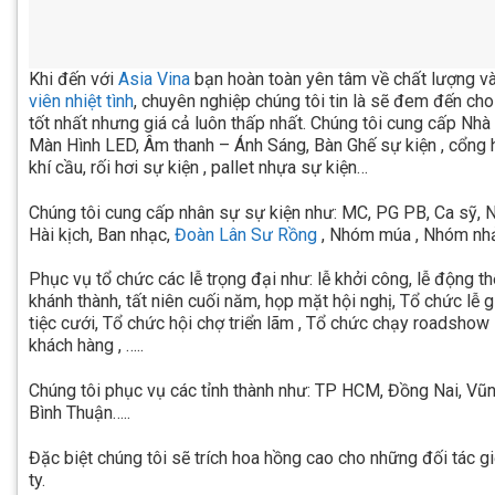
Khi đến với
Asia Vina
bạn hoàn toàn yên tâm về chất lượng và
viên nhiệt tình
, chuyên nghiệp chúng tôi tin là sẽ đem đến ch
tốt nhất nhưng giá cả luôn thấp nhất. Chúng tôi cung cấp Nhà
Màn Hình LED, Âm thanh – Ánh Sáng, Bàn Ghế sự kiện , cổng 
khí cầu, rối hơi sự kiện , pallet nhựa sự kiện…
Chúng tôi cung cấp nhân sự sự kiện như: MC, PG PB, Ca sỹ, N
Hài kịch, Ban nhạc,
Đoàn Lân Sư Rồng
, Nhóm múa , Nhóm nhả
Phục vụ tổ chức các lễ trọng đại như: lễ khởi công, lễ động thổ
khánh thành, tất niên cuối năm, họp mặt hội nghị, Tổ chức lễ 
tiệc cưới, Tổ chức hội chợ triển lãm , Tổ chức chạy roadshow s
khách hàng , …..
Chúng tôi phục vụ các tỉnh thành như: TP HCM, Đồng Nai, Vũn
Bình Thuận…..
Đặc biệt chúng tôi sẽ trích hoa hồng cao cho những đối tác g
ty.