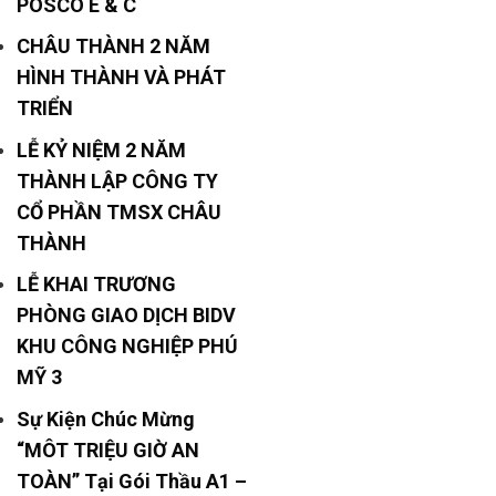
POSCO E & C
CHÂU THÀNH 2 NĂM
HÌNH THÀNH VÀ PHÁT
TRIỂN
LỄ KỶ NIỆM 2 NĂM
THÀNH LẬP CÔNG TY
CỔ PHẦN TMSX CHÂU
THÀNH
LỄ KHAI TRƯƠNG
PHÒNG GIAO DỊCH BIDV
KHU CÔNG NGHIỆP PHÚ
MỸ 3
Sự Kiện Chúc Mừng
“MÔT TRIỆU GIỜ AN
TOÀN” Tại Gói Thầu A1 –