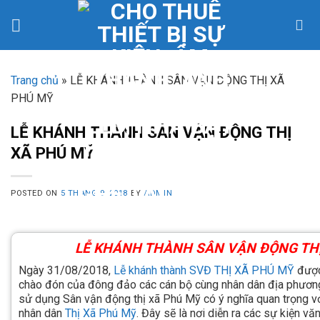
Skip
to
content
Trang chủ
»
LỄ KHÁNH THÀNH SÂN VẬN ĐỘNG THỊ XÃ
PHÚ MỸ
LỄ KHÁNH THÀNH SÂN VẬN ĐỘNG THỊ
XÃ PHÚ MỸ
POSTED ON
5 THÁNG 9, 2018
BY
ADMIN
LỄ KHÁNH THÀNH SÂN VẬN ĐỘNG TH
Ngày 31/08/2018,
Lễ khánh thành SVĐ THỊ XÃ PHÚ MỸ
được
chào đón của đông đảo các cán bộ cùng nhân dân địa phương
sử dụng Sân vận động thị xã Phú Mỹ có ý nghĩa quan trọng v
nhân dân
Thị Xã Phú Mỹ
. Đây sẽ là nơi diễn ra các sự kiện văn