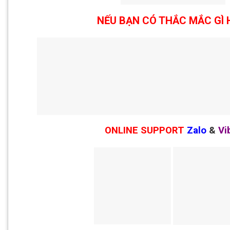
NẾU BẠN CÓ THẮC MẮC GÌ 
ONLINE SUPPORT
Zalo
&
Vi