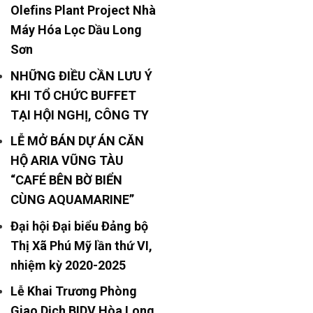
Olefins Plant Project Nhà
Máy Hóa Lọc Dầu Long
Sơn
NHỮNG ĐIỀU CẦN LƯU Ý
KHI TỔ CHỨC BUFFET
TẠI HỘI NGHỊ, CÔNG TY
LỄ MỞ BÁN DỰ ÁN CĂN
HỘ ARIA VŨNG TÀU
“CAFÉ BÊN BỜ BIỂN
CÙNG AQUAMARINE”
Đại hội Đại biểu Đảng bộ
Thị Xã Phú Mỹ lần thứ VI,
nhiệm kỳ 2020-2025
Lễ Khai Trương Phòng
Giao Dịch BIDV Hòa Long