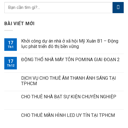
BÀI VIẾT MỚI
Khởi công dự án nhà ở xã hội Mỹ Xuân B1 – Động
17
lực phát triển đô thị bền vững
Th1
ĐỘNG THỔ NHÀ MÁY TÔN POMINA GIAI ĐOẠN 2
17
Th12
DỊCH VỤ CHO THUÊ ÂM THANH ÁNH SÁNG TẠI
TPHCM
CHO THUÊ NHÀ BẠT SỰ KIỆN CHUYÊN NGHIỆP
CHO THUÊ MÀN HÌNH LED UY TÍN TẠI TPHCM