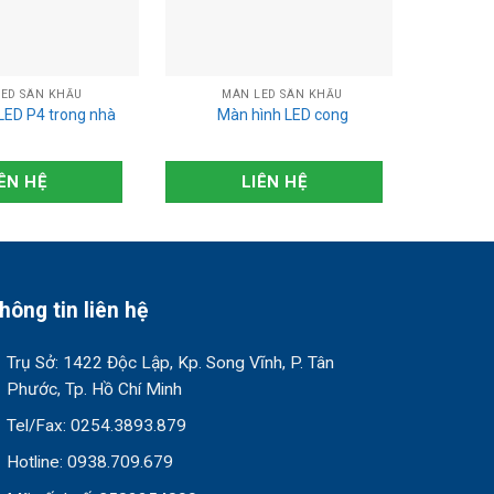
ED SÂN KHẤU
MÀN LED SÂN KHẤU
M
LED P4 trong nhà
Màn hình LED cong
Màn 
ÊN HỆ
LIÊN HỆ
hông tin liên hệ
Trụ Sở: 1422 Độc Lập, Kp. Song Vĩnh, P. Tân
Phước, Tp. Hồ Chí Minh
Tel/Fax: 0254.3893.879
Hotline: 0938.709.679