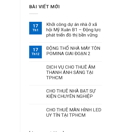
BÀI VIẾT MỚI
Khởi công dự án nhà ở xã
17
hội Mỹ Xuân B1 – Động lực
Th1
phát triển đô thị bền vững
ĐỘNG THỔ NHÀ MÁY TÔN
17
POMINA GIAI ĐOẠN 2
Th12
DỊCH VỤ CHO THUÊ ÂM
THANH ÁNH SÁNG TẠI
TPHCM
CHO THUÊ NHÀ BẠT SỰ
KIỆN CHUYÊN NGHIỆP
CHO THUÊ MÀN HÌNH LED
UY TÍN TẠI TPHCM