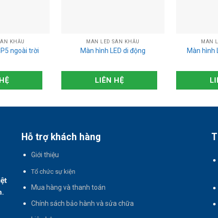
SÂN KHẤU
MÀN LED SÂN KHẤU
MÀN L
P5 ngoài trời
Màn hình LED di động
Màn hình 
 HỆ
LIÊN HỆ
LI
Hỗ trợ khách hàng
T
Giới thiệu
T
ổ chức sự kiện
iệt
Mua hàng và thanh toán
h.
Chính sách bảo hành và sửa chữa