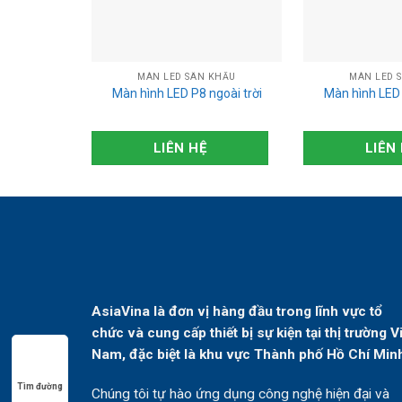
MÀN LED SÂN KHẤU
MÀN LED 
Màn hình LED P8 ngoài trời
Màn hình LED 
LIÊN HỆ
LIÊN
AsiaVina là đơn vị hàng đầu trong lĩnh vực tổ
chức và cung cấp thiết bị sự kiện tại thị trường V
Nam, đặc biệt là khu vực Thành phố Hồ Chí Min
Tìm đường
Chúng tôi tự hào ứng dụng công nghệ hiện đại và