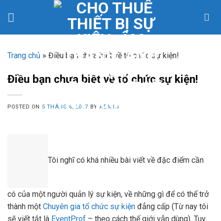
Skip
to
content
Trang chủ
»
Điều bạn chưa biết về tổ chức sự kiện!
Điều bạn chưa biết về tổ chức sự kiện!
POSTED ON
5 THÁNG 6, 2017
BY
ADMIN
Tôi nghĩ có khá nhiều bài viết về đặc điểm cần
có của một người quản lý sự kiện, về những gì để có thể trở
thành một
Chuyên gia tổ chức sự kiện
đẳng cấp (Từ nay tôi
sẽ viết tắt là
EventProf
– theo cách thế giới vẫn dùng). Tuy