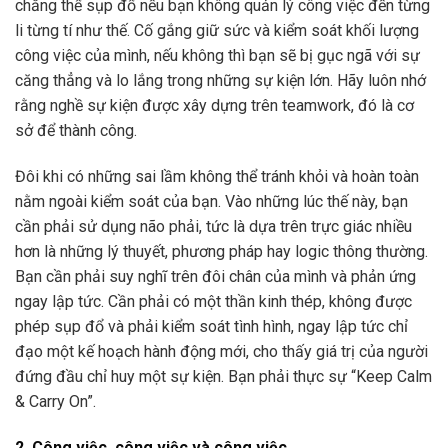
chẳng thể sụp đổ nếu bạn không quản lý công việc đến từng
li từng tí như thế. Cố gắng giữ sức và kiểm soát khối lượng
công việc của mình, nếu không thì bạn sẽ bị gục ngã với sự
căng thẳng và lo lắng trong những sự kiện lớn. Hãy luôn nhớ
rằng nghề sự kiện được xây dựng trên teamwork, đó là cơ
sở để thành công.
Đôi khi có những sai lầm không thể tránh khỏi và hoàn toàn
nằm ngoài kiểm soát của bạn. Vào những lúc thế này, bạn
cần phải sử dụng não phải, tức là dựa trên trực giác nhiều
hơn là những lý thuyết, phương pháp hay logic thông thường.
Bạn cần phải suy nghĩ trên đôi chân của mình và phản ứng
ngay lập tức. Cần phải có một thần kinh thép, không được
phép sụp đổ và phải kiểm soát tình hình, ngay lập tức chỉ
đạo một kế hoạch hành động mới, cho thấy giá trị của người
đứng đầu chỉ huy một sự kiện. Bạn phải thực sự “Keep Calm
& Carry On”.
2. Công việc, công việc và công việc…