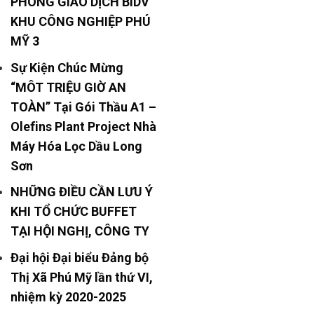
PHÒNG GIAO DỊCH BIDV
KHU CÔNG NGHIỆP PHÚ
MỸ 3
Sự Kiện Chúc Mừng
“MÔT TRIỆU GIỜ AN
TOÀN” Tại Gói Thầu A1 –
Olefins Plant Project Nhà
Máy Hóa Lọc Dầu Long
Sơn
NHỮNG ĐIỀU CẦN LƯU Ý
KHI TỔ CHỨC BUFFET
TẠI HỘI NGHỊ, CÔNG TY
Đại hội Đại biểu Đảng bộ
Thị Xã Phú Mỹ lần thứ VI,
nhiệm kỳ 2020-2025