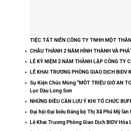
TIỆC TẤT NIÊN CÔNG TY TNHH MỘT THÀN
CHÂU THÀNH 2 NĂM HÌNH THÀNH VÀ PHÁ
LỄ KỶ NIỆM 2 NĂM THÀNH LẬP CÔNG TY
LỄ KHAI TRƯƠNG PHÒNG GIAO DỊCH BIDV 
Sự Kiện Chúc Mừng “MÔT TRIỆU GIỜ AN TOÀ
Lọc Dầu Long Sơn
NHỮNG ĐIỀU CẦN LƯU Ý KHI TỔ CHỨC BUFF
Đại hội Đại biểu Đảng bộ Thị Xã Phú Mỹ lần
Lễ Khai Trương Phòng Giao Dịch BIDV Hòa 