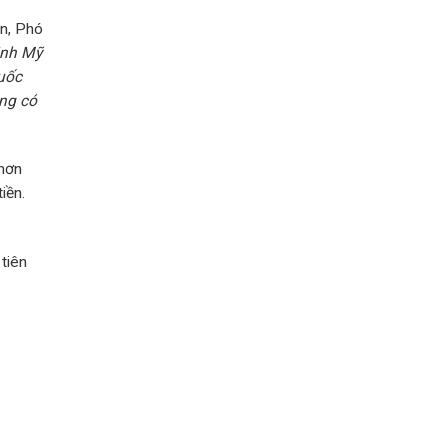
ơn, Phó
inh Mỹ
quốc
ông có
 hơn
iền.
tiên