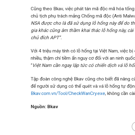
Cũng theo Bkav, việc phát tán mã độc mã hóa tống 
chủ tịch phụ trách mảng Chống mã độc (Anti Malwar
NSA được cho là đã sử dụng lỗ hổng này để do th
gia khác cũng âm thầm khai thác lỗ hổng này, cà
chủ đích APT”.
Với 4 triệu máy tính có lỗ hổng tại Việt Nam, việc 
nhiều, thậm chí tiềm ẩn nguy cơ đối với an ninh quố
“
Việt Nam cần ngay lập tức có chiến dịch vá lỗ h
Tập đoàn công nghệ Bkav cũng cho biết đã nâng cấp
để người sử dụng có thể quét và vá lỗ hổng tự động 
Bkav.com.vn/Tool/CheckWanCry.exe
, không cần cà
Nguồn: Bkav