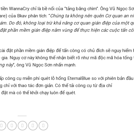
tiền WannaCry chỉ là bề nổi của “tảng băng chìm”. Ông Vũ Ngọc S
e) của Bkav phân tích: “
Chúng ta không nên quên Cơ quan an n
ám. Do đó, không loại trừ khả năng cơ quan gián điệp của một 
i đặt phần mềm gián điệp nằm vùng để thực hiện các cuộc tấn c
bị cài đặt phần mềm gián điệp để tấn công có chủ đích sẽ nguy hiểm
c gia. Nguy cơ này không thể nhận biết rõ như mã độc mã hóa tống t
ổng này
“, ông Vũ Ngọc Sơn nhấn mạnh.
 công cụ miễn phí quét lỗ hổng EternalBlue so với phiên bản đầu 
chỉ với thao tác đơn giản. Có thể tải công cụ từ địa chỉ
i đặt mà có thể khởi chạy luôn để quét.