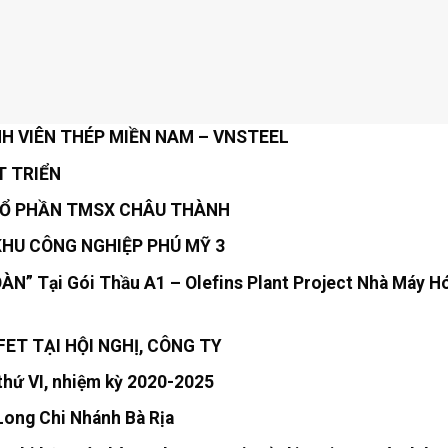
H VIÊN THÉP MIỀN NAM – VNSTEEL
T TRIỂN
 CỔ PHẦN TMSX CHÂU THÀNH
KHU CÔNG NGHIỆP PHÚ MỸ 3
N” Tại Gói Thầu A1 – Olefins Plant Project Nhà Máy H
ET TẠI HỘI NGHỊ, CÔNG TY
 thứ VI, nhiệm kỳ 2020-2025
Long Chi Nhánh Bà Rịa