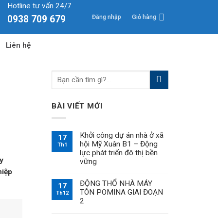
Hotline tư vấn 24/7
Đăng nhập
Giỏ hàng
0938 709 679
Liên hệ
BÀI VIẾT MỚI
Khởi công dự án nhà ở xã
17
hội Mỹ Xuân B1 – Động
Th1
lực phát triển đô thị bền
y
vững
hiệp
ĐỘNG THỔ NHÀ MÁY
17
TÔN POMINA GIAI ĐOẠN
Th12
2