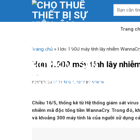
Skip
Tìm
to
kiếm:
content
Trang c
Trang chủ
»
Hơn 1.900 máy tính lây nhiễm WannaCr
Hơn 1.900 máy tính lây nhi
POSTED ON
18 THÁNG 5, 2017
BY
ADMIN
Chiều 16/5, thống kê từ Hệ thống giám sát virus
nhiễm mã độc tống tiền WannaCry. Trong đó, kh
và khoảng 300 máy tính là của người sử dụng c