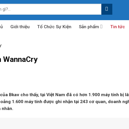
hủ
Giới thiệu
Tổ Chức Sự Kiện
Sản phẩm
Tin tức
y
ễm WannaCry
 của Bkav cho thấy, tại Việt Nam đã có hơn 1.900 máy tính bị lâ
oảng 1.600 máy tính được ghi nhận tại 243 cơ quan, doanh ng
á nhân.