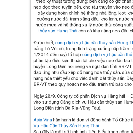
theo kỹ thuật tường đứng; bến cảng có gờ chắn
neo dọc theo tuyến bến, cho tàu thuyền vào neo đ
xây dựng hoàn chỉnh hệ thống nhà lồng, kiot, kh
xưởng nước đá, trạm xăng dầu, kho lạnh, nước ng
nước mưa và hệ thống xử lý nước thải công su
thủy sản Hưng Thái
còn có khả năng neo đậu ch
Được biết,
cảng dịch vụ hậu cần thủy sản Hưng T
cảng Lò Vôi cũ, trong tình trạng xuống cấp trầm t
1/2014 đến nay) tổ hợp
cảng dịch vụ hậu cần th
phần tạo điều kiện thuận lợi cho việc neo đậu tàu
huyện Long Điền nói riêng và ngư dân tỉnh BR-VT
đáp ứng nhu cầu xếp dỡ hàng hóa thủy sản, sửa chữ
hàng hóa thiết yếu cho việc đánh bắt thủy sản. Đâ
BR-VT theo quy hoạch neo đậu tránh trú bão cho
Ngày 28/9, Công ty cổ phần Dịch vụ Hàng hải – D
vào sử dụng Cảng dịch vụ Hậu cần thủy sản Hưng
Long Điền (tỉnh Bà Rịa-Vũng Tàu).
Asia Vina
hân hạnh là đơn vị đồng hành Tổ Chức 
Vụ Hậu Cần Thủy Sản Hưng Thái.
Sau đây là một số hình ảnh Tiêu Biểu trong công tá