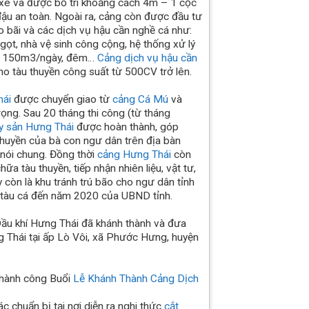
 xe và được bố trí khoảng cách 4m – 1 cọc
ậu an toàn. Ngoài ra, cảng còn được đầu tư
o bãi và các dịch vụ hậu cần nghề cá như:
ọt, nhà vệ sinh công cộng, hệ thống xử lý
ất 150m3/ngày, đêm…
Cảng dịch vụ hậu cần
o tàu thuyền công suất từ 500CV trở lên.
hái
được chuyển giao từ
cảng Cá Mú
và
rọng. Sau 20 tháng thi công (từ tháng
ủy sản Hưng Thái
được hoàn thành, góp
 thuyền của bà con ngư dân trên địa bàn
 nói chung. Đồng thời
cảng Hưng Thái
còn
a tàu thuyền, tiếp nhận nhiên liệu, vật tư,
y còn là khu tránh trú bão cho ngư dân tỉnh
 tàu cá đến năm 2020 của UBND tỉnh.
ầu khí Hưng Thái đã khánh thành và đưa
 Thái tại ấp Lò Vôi, xã Phước Hưng, huyện
thành công Buổi
Lễ Khánh Thành Cảng Dịch
c chuẩn bị tại nơi diễn ra nghi thức
cắt