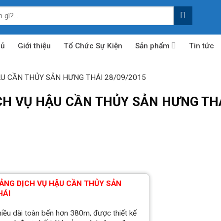
hủ
Giới thiệu
Tổ Chức Sự Kiện
Sản phẩm
Tin tức
U CẦN THỦY SẢN HƯNG THÁI 28/09/2015
CH VỤ HẬU CẦN THỦY SẢN HƯNG TH
ẢNG DỊCH VỤ HẬU CẦN THỦY SẢN
HÁI
iều dài toàn bến hơn 380m, được thiết kế