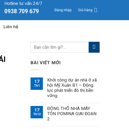
Hotline tư vấn 24/7
Đăng nhập
Giỏ hàng
0938 709 679
Liên hệ
ÁI
BÀI VIẾT MỚI
Khởi công dự án nhà ở xã
17
hội Mỹ Xuân B1 – Động
Th1
lực phát triển đô thị bền
vững
ĐỘNG THỔ NHÀ MÁY
17
TÔN POMINA GIAI ĐOẠN
Th12
2