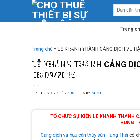
Skip
Tìm
to
kiếm:
content
Trang c
Trang chủ
»
LỄ KHÁNH THÀNH CẢNG DỊCH VỤ HẬ
LỄ KHÁNH THÀNH CẢNG DỊ
28/09/2015
POSTED ON
4 THÁNG 10, 2015
BY
ADMIN
TỔ CHỨC SỰ KIỆN LỄ KHÁNH THÀNH C
HƯNG T
Cảng dịch vụ hậu cần thủy sản Hưng Thái
có ch