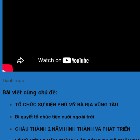
Giỏ hàng
Chưa có sản phẩm trong giỏ hàng.
Giỏ hàng
Chưa có sản phẩm trong giỏ hàng.
Danh mục:
Uncategorized
Bài viết cùng chủ đề:
TỔ CHỨC SỰ KIỆN PHÚ MỸ BÀ RỊA VŨNG TÀU
Bí quyết tổ chức tiệc cưới ngoài trời
CHÂU THÀNH 2 NĂM HÌNH THÀNH VÀ PHÁT TRIỂN