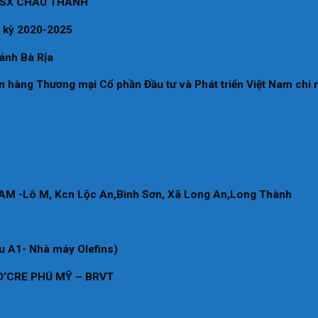
MSX CHÂU THÀNH
ệm kỳ 2020-2025
ánh Bà Rịa
ân hàng Thương mại Cổ phần Đầu tư và Phát triển Việt Nam chi 
 -Lô M, Kcn Lộc An,Bình Sơn, Xã Long An,Long Thành
 A1- Nhà máy Olefins)
’CRE PHÚ MỸ – BRVT