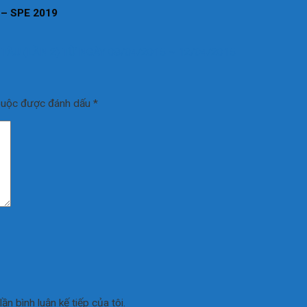
9 – SPE 2019
ÀU (LẦN 2) TỪ NGÀY 08/04/2015 ~ 12/04/2015
buộc được đánh dấu
*
ần bình luận kế tiếp của tôi.