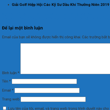
Giải Golf Hiệp Hội Các Kỹ Sư Dầu Khí Thường Niên 201
Sự Kiện Kỷ niệm 10 năm Lock&Lock có mặt tại Việt Nam
5 NGÀY TƯNG BỪNG KHUYẾN MÃI TẠI KHO LOCK&LOCK VŨNG T
Để lại một bình luận
Email của bạn sẽ không được hiển thị công khai.
Các trường bắt 
Bình luận
*
Tên
*
Email
*
Trang web
Lưu tên của tôi, email, và trang web trong trình duyệt này cho l