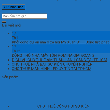
Bài viết mới
17
Th1
Khởi công dự án nhà ở xã hội Mỹ Xuân B1 – Động lực phát t
17
Th12
ĐỘNG THỔ NHÀ MÁY TÔN POMINA GIAI ĐOẠN 2
DỊCH VỤ CHO THUÊ ÂM THANH ÁNH SÁNG TẠI TPHCM
CHO THUÊ NHÀ BẠT SỰ KIỆN CHUYÊN NGHIỆP
CHO THUÊ MÀN HÌNH LED UY TÍN TẠI TPHCM
Sản phẩm
CHO THUÊ CỔNG HƠI SỰ KIỆN