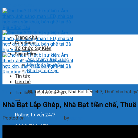
Skip to content
Trang chủ
Giới thiệu
Tổ Chức Sự Kiện
Sản phẩm
Âm Thanh Ánh Sáng
Màn led sân khấu
Nhà bạt sự kiện
Tin tức
Liên hệ
Trang chủ
»
Nhà Bạt Lắp Ghép, Nhà Bạt tiền chế, Thuê nhà bạt giá
Tìm kiếm:
Nhà Bạt Lắp Ghép, Nhà Bạt tiền chế, Thuê 
Hotline tư vấn 24/7
Posted on
13 Tháng 3, 2015
by
admin
0938 709 679
Đăng nhập