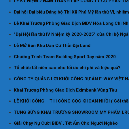
LỄ KỶ NIỆM 2 NĂM THÀNH LẬP CÔNG TY CỔ PHẦN T
Đại hội Đại biểu Đảng bộ Thị Xã Phú Mỹ lần thứ VI, nhi
Lễ Khai Trương Phòng Giao Dịch BIDV Hòa Long Chi Nh
"Đại Hội lần thứ IV Nhiệm kỳ 2020-2025" của Chi bộ Ng
Lễ Mở Bán Khu Dân Cư Thời Đại Land
Chương Trình Team Building Sport Day năm 2020
Tổ chức tất niên sao cho tối ưu chi phí và hiệu quả?
CÔNG TY QUẢNG LỢI KHỞI CÔNG DỰ ÁN E-WAY VIỆT NAM
Khai Trương Phòng Giao Dịch Eximbank Vũng Tàu
LỄ KHỞI CÔNG – THI CÔNG CỌC KHOAN NHỒI ( Gói thầu
TƯNG BỪNG KHAI TRƯƠNG SHOWROOM MỸ PHẨM LRO
Giải Chạy Nụ Cười BIDV , Tết Ấm Cho Người Nghèo