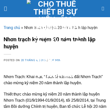
Skip
to
content
Trang chủ
»
Nhơn trạch kỷ niệm 20 năm thành lập huyện
Nhơn trạch kỷ niệm 20 năm thành lập
huyện
POSTED ON
20 THÁNG 6, 2016
BY
ADMIN
Nhơn Trạch: Khai mạc “Tuần lễ văn hóa đất Nhơn Trạch”
chào mừng kỷ niệm 20 năm thành lập huyện.
Thiết thực chào mừng kỷ niệm 20 năm thành lập huyện
Nhơn Trạch (01/9/1994-01/9/2014), tối 25/8/2014, tại Trung
tâm Bồi dưỡng Chính trị huyện, Ban tổ chức Lễ hội 20 năm