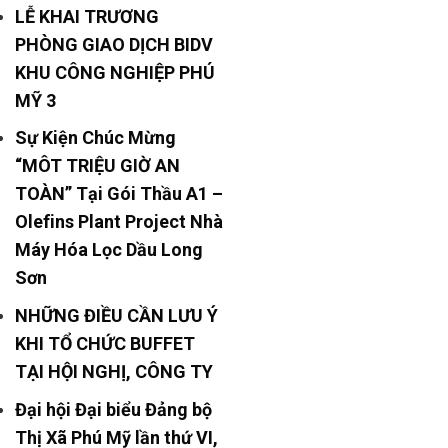
LỄ KHAI TRƯƠNG
PHÒNG GIAO DỊCH BIDV
KHU CÔNG NGHIỆP PHÚ
MỸ 3
Sự Kiện Chúc Mừng
“MÔT TRIỆU GIỜ AN
TOÀN” Tại Gói Thầu A1 –
Olefins Plant Project Nhà
Máy Hóa Lọc Dầu Long
Sơn
NHỮNG ĐIỀU CẦN LƯU Ý
KHI TỔ CHỨC BUFFET
TẠI HỘI NGHỊ, CÔNG TY
Đại hội Đại biểu Đảng bộ
Thị Xã Phú Mỹ lần thứ VI,