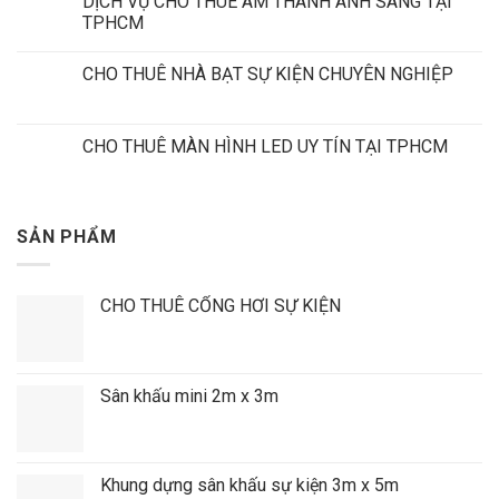
DỊCH VỤ CHO THUÊ ÂM THANH ÁNH SÁNG TẠI
TPHCM
CHO THUÊ NHÀ BẠT SỰ KIỆN CHUYÊN NGHIỆP
CHO THUÊ MÀN HÌNH LED UY TÍN TẠI TPHCM
SẢN PHẨM
CHO THUÊ CỔNG HƠI SỰ KIỆN
Sân khấu mini 2m x 3m
Khung dựng sân khấu sự kiện 3m x 5m