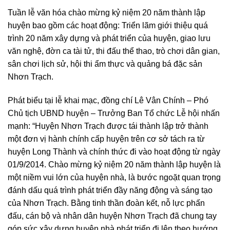
Tuần lễ văn hóa chào mừng kỷ niệm 20 năm thành lập
huyện bao gồm các hoạt động: Triển lãm giới thiệu quá
trình 20 năm xây dựng và phát triển của huyện, giao lưu
văn nghệ, đờn ca tài tử, thi đấu thể thao, trò chơi dân gian,
sân chơi lịch sử, hội thi ẩm thực và quảng bá đặc sản
Nhơn Trạch.
Phát biểu tại lễ khai mạc, đồng chí Lê Vân Chính – Phó
Chủ tịch UBND huyện – Trưởng Ban Tổ chức Lễ hội nhấn
mạnh: “Huyện Nhơn Trạch được tái thành lập trở thành
một đơn vị hành chính cấp huyện trên cơ sở tách ra từ
huyện Long Thành và chính thức đi vào hoạt động từ ngày
01/9/2014. Chào mừng kỷ niệm 20 năm thành lập huyện là
một niềm vui lớn của huyện nhà, là bước ngoặt quan trọng
đánh dấu quá trình phát triển đầy năng động và sáng tạo
của Nhơn Trạch. Bằng tinh thần đoàn kết, nỗ lực phấn
đấu, cán bộ và nhân dân huyện Nhơn Trạch đã chung tay
góp sức xây dựng huyện nhà phát triển đi lên theo hướng