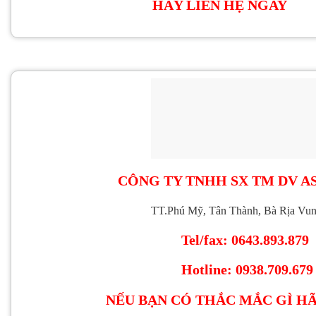
​ HÃY LIÊN HỆ NGAY
CÔNG TY TNHH SX TM DV A
TT.Phú Mỹ, Tân Thành, Bà Rịa Vu
Tel/fax: 0643.893.879
Hotline: 0938.709.679
NẾU BẠN CÓ THẮC MẮC GÌ HÃ