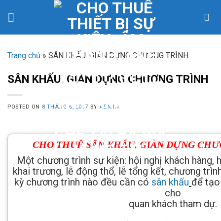
Skip
to
content
Trang chủ
»
SÂN KHẤU, GIÀN DỰNG CHƯƠNG TRÌNH
SÂN KHẤU, GIÀN DỰNG CHƯƠNG TRÌNH
POSTED ON
8 THÁNG 6, 2017
BY
ADMIN
CHO THUÊ SÂN KHẤU, GIÀN DỰNG CHƯ
Một chương trình sự kiện: hội nghị khách hàng, hộ
khai trương, lễ động thổ, lễ tổng kết, chương trìn
kỳ chương trình nào đều cần có
sân khấu
để tạo
cho
quan khách tham dự.