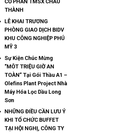
CỔ PHẦN TMSX CHÂU
THÀNH
LỄ KHAI TRƯƠNG
PHÒNG GIAO DỊCH BIDV
KHU CÔNG NGHIỆP PHÚ
MỸ 3
Sự Kiện Chúc Mừng
“MÔT TRIỆU GIỜ AN
TOÀN” Tại Gói Thầu A1 –
Olefins Plant Project Nhà
Máy Hóa Lọc Dầu Long
Sơn
NHỮNG ĐIỀU CẦN LƯU Ý
KHI TỔ CHỨC BUFFET
TẠI HỘI NGHỊ, CÔNG TY