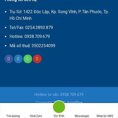
Trụ Sở: 1422 Độc Lập, Kp. Song Vĩnh, P. Tân Phước, Tp.
Hồ Chí Minh
Tel/Fax: 0254.3893.879
Hotline: 0938.709.679
Mã số thuế: 3502254099
Hotline tư vấn: 0938 709 679
Copyright 2026 ©
AsiaVIna
Gọi điện
Tìm đường
Chat Zalo
Messenger
Nhắn tin SMS