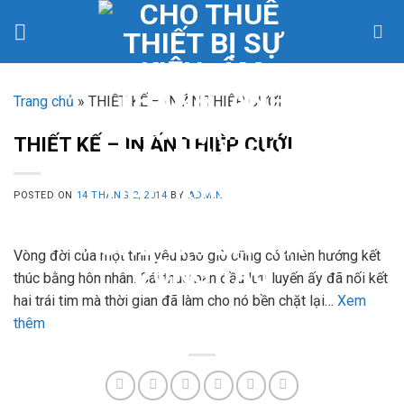
Skip
to
content
Trang chủ
»
THIẾT KẾ – IN ẤN THIỆP CƯỚI
THIẾT KẾ – IN ẤN THIỆP CƯỚI
POSTED ON
14 THÁNG 2, 2014
BY
ADMIN
Vòng đời của một tình yêu bao giờ cũng có thiên hướng kết
thúc bằng hôn nhân. Cái thuở ban đầu lưu luyến ấy đã nối kết
hai trái tim mà thời gian đã làm cho nó bền chặt lại…
Xem
thêm