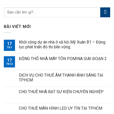
BÀI VIẾT MỚI
Khởi công dự án nhà ở xã hội Mỹ Xuân B1 – Động
17
lực phát triển đô thị bền vững
Th1
ĐỘNG THỔ NHÀ MÁY TÔN POMINA GIAI ĐOẠN 2
17
Th12
DỊCH VỤ CHO THUÊ ÂM THANH ÁNH SÁNG TẠI
TPHCM
CHO THUÊ NHÀ BẠT SỰ KIỆN CHUYÊN NGHIỆP
CHO THUÊ MÀN HÌNH LED UY TÍN TẠI TPHCM