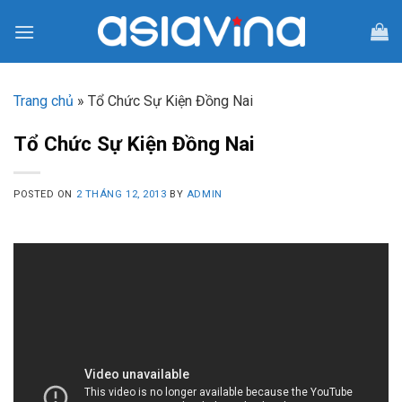
Skip
to
content
Trang chủ
»
Tổ Chức Sự Kiện Đồng Nai
Tổ Chức Sự Kiện Đồng Nai
POSTED ON
2 THÁNG 12, 2013
BY
ADMIN