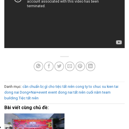
Danh mục:
cần chuẩn bị gì cho tiệc tất niên
cong ty to chuc su kien tai
dong nai
Dong+Nai+event
event dong nai
tất niên cuối năm
team
building
Tiệc tất niên
Bài viết cùng chủ đề: