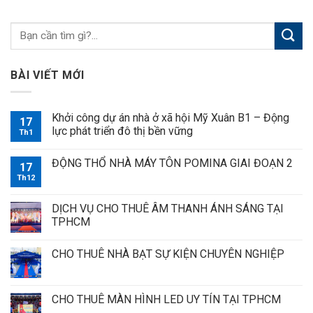
BÀI VIẾT MỚI
Khởi công dự án nhà ở xã hội Mỹ Xuân B1 – Động
17
lực phát triển đô thị bền vững
Th1
ĐỘNG THỔ NHÀ MÁY TÔN POMINA GIAI ĐOẠN 2
17
Th12
DỊCH VỤ CHO THUÊ ÂM THANH ÁNH SÁNG TẠI
TPHCM
CHO THUÊ NHÀ BẠT SỰ KIỆN CHUYÊN NGHIỆP
CHO THUÊ MÀN HÌNH LED UY TÍN TẠI TPHCM