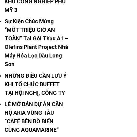
KHU CÔNG NGHIỆP PHÚ
MỸ 3
Sự Kiện Chúc Mừng
“MÔT TRIỆU GIỜ AN
TOÀN” Tại Gói Thầu A1 –
Olefins Plant Project Nhà
Máy Hóa Lọc Dầu Long
Sơn
NHỮNG ĐIỀU CẦN LƯU Ý
KHI TỔ CHỨC BUFFET
TẠI HỘI NGHỊ, CÔNG TY
LỄ MỞ BÁN DỰ ÁN CĂN
HỘ ARIA VŨNG TÀU
“CAFÉ BÊN BỜ BIỂN
CÙNG AQUAMARINE”