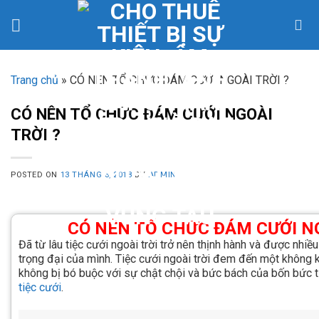
Skip
to
content
Trang chủ
»
CÓ NÊN TỔ CHỨC ĐÁM CƯỚI NGOÀI TRỜI ?
CÓ NÊN TỔ CHỨC ĐÁM CƯỚI NGOÀI
TRỜI ?
POSTED ON
13 THÁNG 3, 2018
BY
ADMIN
CÓ NÊN TỔ CHỨC ĐÁM CƯỚI NG
Đã từ lâu tiệc cưới ngoài trời trở nên thịnh hành và được nhiề
trọng đại của mình. Tiệc cưới ngoài trời đem đến một không 
không bị bó buộc với sự chật chội và bức bách của bốn bức 
tiệc cưới
.