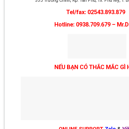
335 Trường Chinh, Kp. Tân Phú, Tx. Phú Mỹ, T. 
Tel/fax: 02543.893.879
Hotline: 0938.709.679 – Mr.
NẾU BẠN CÓ THẮC MẮC GÌ 
ONLINE SUPPORT
Zalo
&
Vi