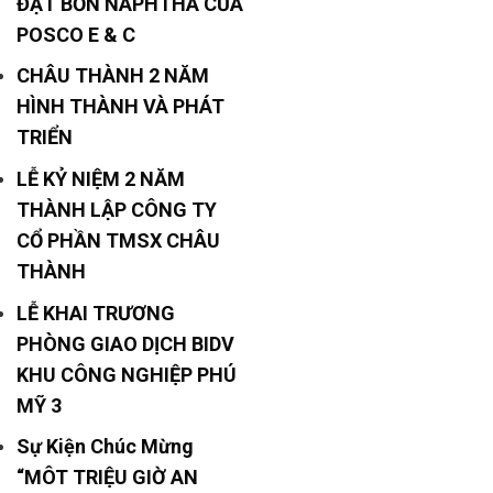
ĐẶT BỒN NAPHTHA CỦA
POSCO E & C
CHÂU THÀNH 2 NĂM
HÌNH THÀNH VÀ PHÁT
TRIỂN
LỄ KỶ NIỆM 2 NĂM
THÀNH LẬP CÔNG TY
CỔ PHẦN TMSX CHÂU
THÀNH
LỄ KHAI TRƯƠNG
PHÒNG GIAO DỊCH BIDV
KHU CÔNG NGHIỆP PHÚ
MỸ 3
Sự Kiện Chúc Mừng
“MÔT TRIỆU GIỜ AN