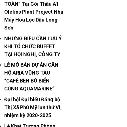
TOÀN” Tại Gói Thầu A1 –
Olefins Plant Project Nhà
Máy Hóa Lọc Dầu Long
Sơn
NHỮNG ĐIỀU CẦN LƯU Ý
KHI TỔ CHỨC BUFFET
TẠI HỘI NGHỊ, CÔNG TY
LỄ MỞ BÁN DỰ ÁN CĂN
HỘ ARIA VŨNG TÀU
“CAFÉ BÊN BỜ BIỂN
CÙNG AQUAMARINE”
Đại hội Đại biểu Đảng bộ
Thị Xã Phú Mỹ lần thứ VI,
nhiệm kỳ 2020-2025
Lễ Khai Trương Phòng