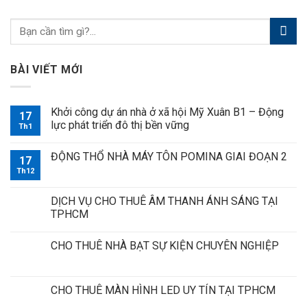
BÀI VIẾT MỚI
Khởi công dự án nhà ở xã hội Mỹ Xuân B1 – Động
17
lực phát triển đô thị bền vững
Th1
ĐỘNG THỔ NHÀ MÁY TÔN POMINA GIAI ĐOẠN 2
17
Th12
DỊCH VỤ CHO THUÊ ÂM THANH ÁNH SÁNG TẠI
TPHCM
CHO THUÊ NHÀ BẠT SỰ KIỆN CHUYÊN NGHIỆP
CHO THUÊ MÀN HÌNH LED UY TÍN TẠI TPHCM